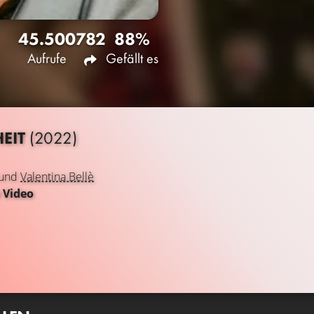
45.500
782
88%
Aufrufe
Gefällt es
HEIT
(2022)
und
Valentina Bellè
 Video