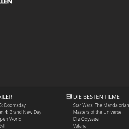
LLEN
AILER
DIE BESTEN FILME
 5: Doomsday
Star Wars: The Mandaloria
n 4: Brand New Day
Masters of the Universe
Open World
Die Odyssee
vil
Vaiana