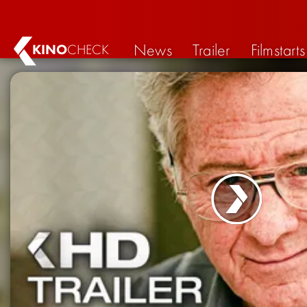
News
Trailer
Filmstarts
KINO
CHECK