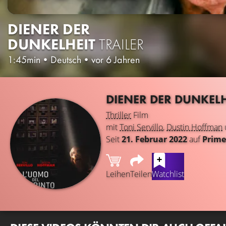
DIENER DER
DUNKELHEIT
TRAILER
1:45min
•
Deutsch
•
vor 6 Jahren
DIENER DER DUNKEL
Thriller
Film
mit
Toni Servillo
,
Dustin Hoffman
Seit
21. Februar 2022
auf
Prime
Leihen
Teilen
Watchlist