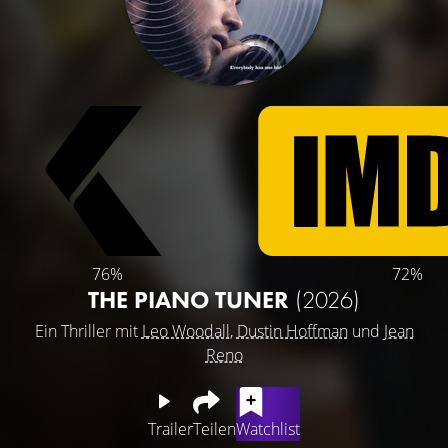
76%
72%
THE PIANO TUNER
(2026)
Ein Thriller mit
Leo Woodall
,
Dustin Hoffman
und
Jean
Reno
Trailer
Teilen
Watchlist