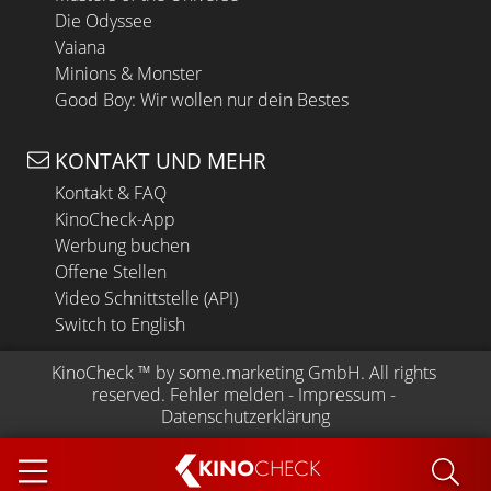
Die Odyssee
Vaiana
Minions & Monster
Good Boy: Wir wollen nur dein Bestes
KONTAKT UND MEHR
Kontakt & FAQ
KinoCheck-App
Werbung buchen
Offene Stellen
Video Schnittstelle (API)
Switch to English
KinoCheck
 ™ by 
some.marketing GmbH
. All rights 
reserved.
Fehler melden
 - 
Impressum
 - 
Datenschutzerklärung
KINO
CHECK