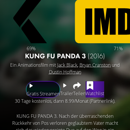
69%
71%
KUNG FU PANDA 3
(2016)
Ein Animationsfilm mit
Jack Black
,
Bryan Cranston
und
Dustin Hoffman
Trailer
Teilen
Watchlist
Gratis Streamen
30 Tage kostenlos, dann 8.99/Monat (Partnerlink).
KUNG FU PANDA 3. Nach der überraschenden
Rückkehr von Pos verloren geglaubtem Vater macht
sich das wiedervereinte Duo auf den Weg in ein