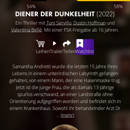
54%
58%
DIENER DER DUNKELHEIT
(2022)
Ein Thriller mit
Toni Servillo
,
Dustin Hoffman
und
Valentina Bellè
. Mit einer FSK-Freigabe ab 16 Jahren.
Leihen
Trailer
Teilen
Watchlist
Samantha Andretti wurde die letzten 15 Jahre ihres
Lebens in einem unterirdischen Labyrinth gefangen
gehalten, von einem Mann, der eine Hasenmaske trug.
Jetzt ist die junge Frau, die als damals 13-Jährige
spurlos verschwand, an einer Landstraße ohne
Orientierung aufgegriffen worden und befindet sich in
einem Krankenhaus. Sowohl ihr behandelnder Arzt Dr
...
(mehr)