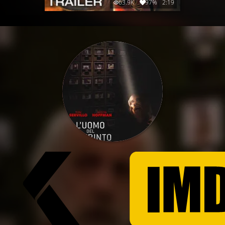
63.9K
97%
2:19