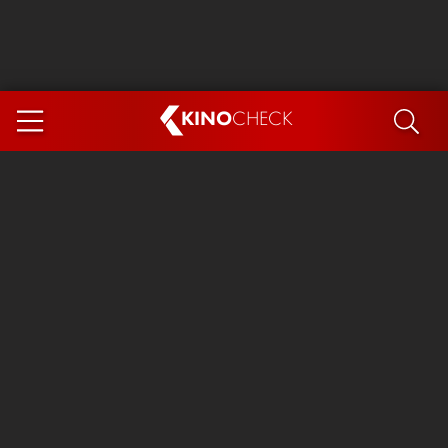
KINO
CHECK
App
DEMNÄCHST IM KINO
Steckerlfischfiasko
Ice Cream Man
Das Ende der Sterne
Exit 8
You, Me & Italy
Marsupilami