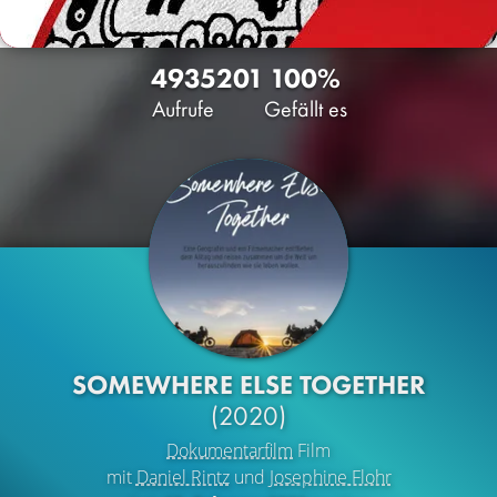
4935
201
100%
Aufrufe
Gefällt es
SOMEWHERE ELSE TOGETHER
(2020)
Dokumentarfilm
Film
mit
Daniel Rintz
und
Josephine Flohr