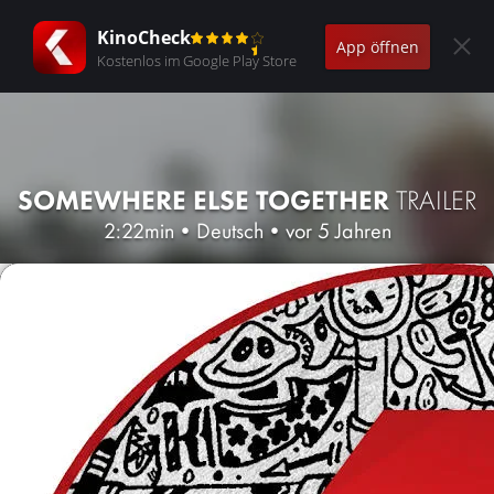
KinoCheck
App öffnen
Kostenlos im Google Play Store
SOMEWHERE ELSE TOGETHER
TRAILER
2:22min
•
Deutsch
•
vor 5 Jahren