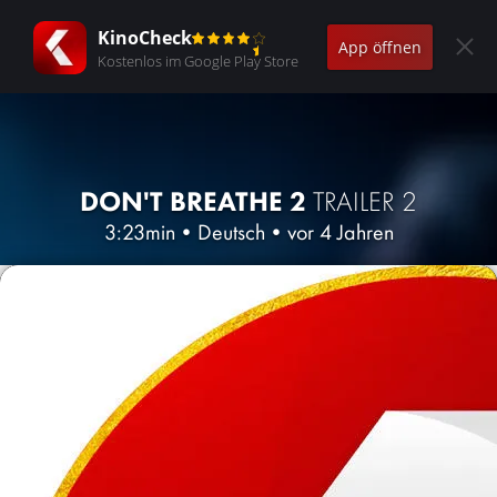
KinoCheck
App öffnen
Kostenlos im Google Play Store
DON'T BREATHE 2
TRAILER 2
3:23min
•
Deutsch
•
vor 4 Jahren