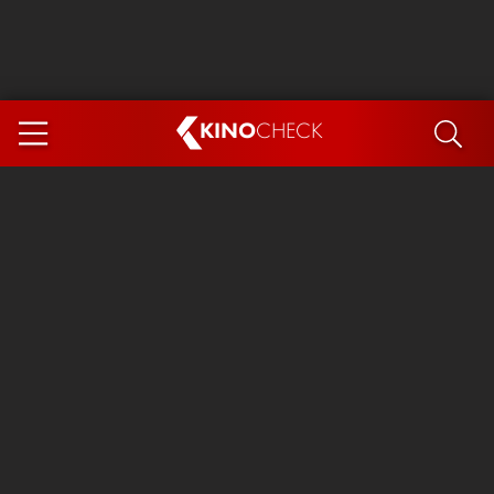
KINO
CHECK
App
DEMNÄCHST IM KINO
Steckerlfischfiasko
The Invite
Ice Cream Man
Das Ende der Sterne
Exit 8
You, Me & Italy