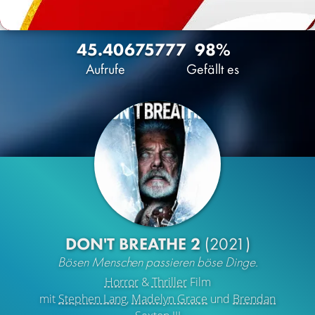
45.406
75
777
98%
Aufrufe
Gefällt es
DON'T BREATHE 2
(2021)
Bösen Menschen passieren böse Dinge.
Horror
&
Thriller
Film
mit
Stephen Lang
,
Madelyn Grace
und
Brendan