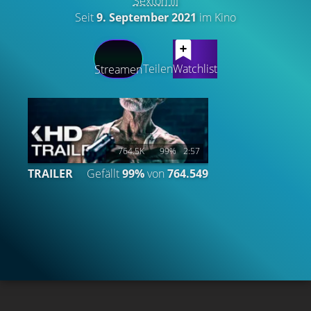
Sexton III
Seit
9. September 2021
im Kino
LATEST CONTENT
Teilen
Watchlist
Streamen
764.5K
99%
2:57
TRAILER
Gefällt
99%
von
764.549