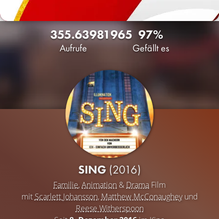
355.639
81
965
97%
Aufrufe
Gefällt es
SING
(2016)
Familie
,
Animation
&
Drama
Film
mit
Scarlett Johansson
,
Matthew McConaughey
und
Reese Witherspoon