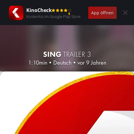
KinoCheck
App öffnen
Kostenlos im Google Play Store
SING
TRAILER 3
1:10min
•
Deutsch
•
vor 9 Jahren