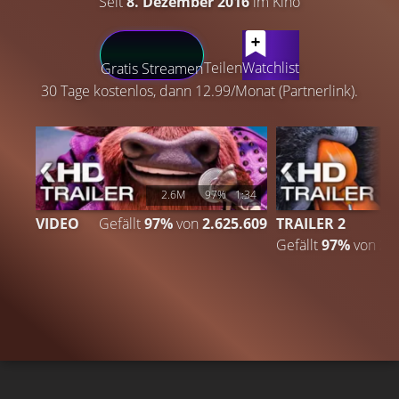
Seit
8. Dezember 2016
im Kino
LATEST CONTENT
Teilen
Watchlist
Gratis Streamen
30 Tage kostenlos, dann 12.99/Monat (Partnerlink).
2.6M
97%
1:34
VIDEO
Gefällt
97%
von
2.625.609
TRAILER 2
Gefällt
97%
von
2.