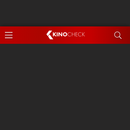
KINO
CHECK
App
DEMNÄCHST IM KINO
Steckerlfischfiasko
Ice Cream Man
Das Ende der Sterne
Exit 8
You, Me & Italy
Marsupilami