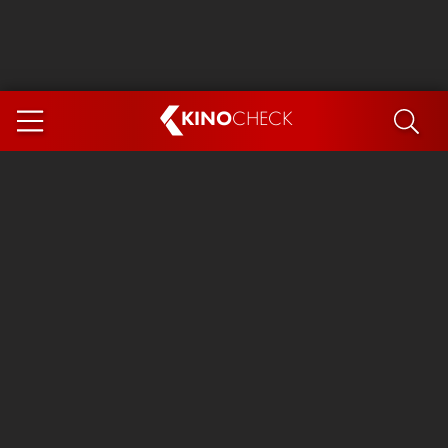
KINO
CHECK
App
DEMNÄCHST IM KINO
Steckerlfischfiasko
Ice Cream Man
Das Ende der Sterne
Exit 8
You, Me & Italy
Marsupilami