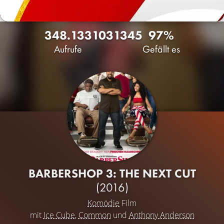
348.133
103
1345
97%
Aufrufe
Gefällt es
BARBERSHOP 3: THE NEXT CUT
(2016)
Komödie
Film
mit
Ice Cube
,
Common
und
Anthony Anderson