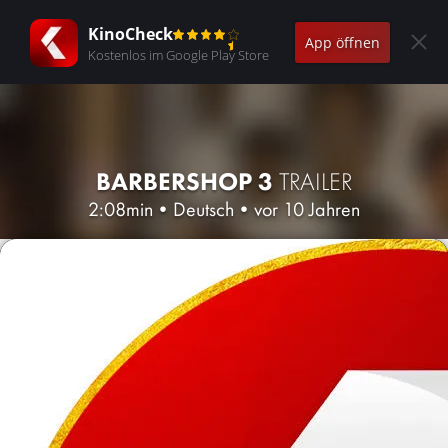
KinoCheck
App öffnen
Kostenlos im Google Play Store
BARBERSHOP 3
TRAILER
2:08min
•
Deutsch
•
vor 10 Jahren