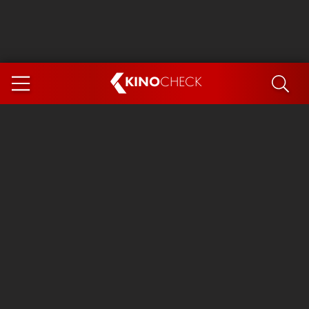
KINO
CHECK
App
DEMNÄCHST IM KINO
Steckerlfischfiasko
Ice Cream Man
Das Ende der Sterne
Exit 8
You, Me & Italy
Marsupilami