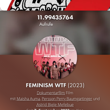
11.994
35
764
Aufrufe
FEMINISM WTF
(2023)
Dokumentarfilm
Film
mit
Maisha Auma
,
Persson Perry Baumgartinger
und
Astrid Biele Mefebue