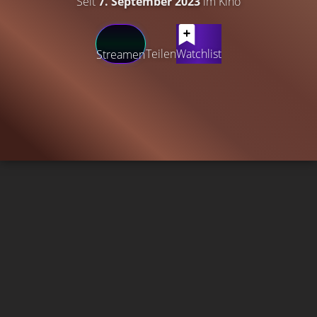
Seit
7. September 2023
im Kino
Teilen
Watchlist
Streamen