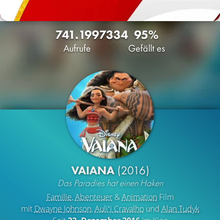
741.199
7334
95%
Aufrufe
Gefällt es
VAIANA
(2016)
Das Paradies hat einen Haken
Familie
,
Abenteuer
&
Animation
Film
mit
Dwayne Johnson
,
Auliʻi Cravalho
und
Alan Tudyk