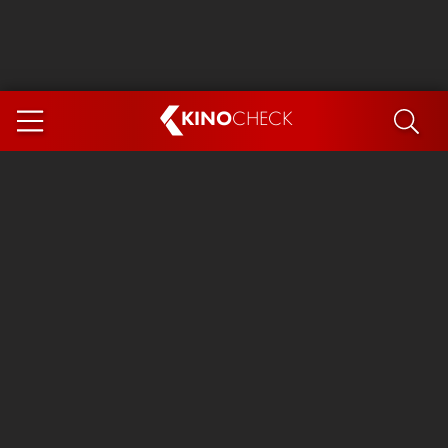
KINO
CHECK
App
DEMNÄCHST IM KINO
Steckerlfischfiasko
The Invite
Ice Cream Man
Das Ende der Sterne
Exit 8
You, Me & Italy