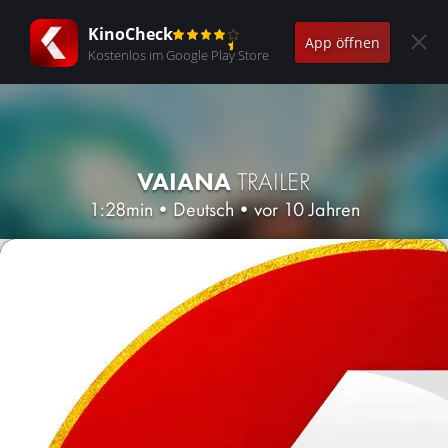
KinoCheck
App öffnen
Kostenlos im Google Play Store
VAIANA
TRAILER
1:28min
•
Deutsch
•
vor 10 Jahren