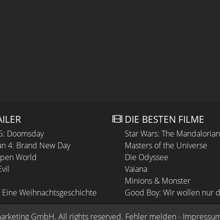
AILER
DIE BESTEN FILME
 5: Doomsday
Star Wars: The Mandaloria
n 4: Brand New Day
Masters of the Universe
Open World
Die Odyssee
vil
Vaiana
Minions & Monster
 Eine Weihnachtsgeschichte
Good Boy: Wir wollen nur d
arketing GmbH
. All rights reserved.
Fehler melden
 - 
Impressu