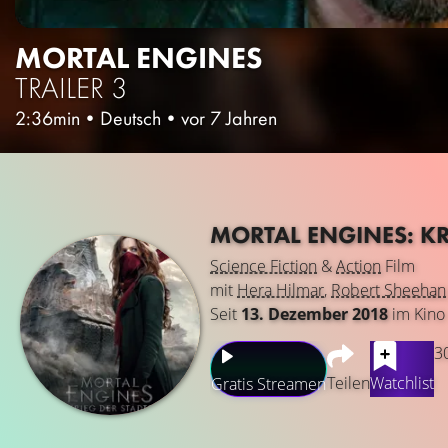
MORTAL ENGINES
TRAILER 3
2:36min
•
Deutsch
•
vor 7 Jahren
MORTAL ENGINES: KR
Science Fiction
&
Action
Film
mit
Hera Hilmar
,
Robert Sheehan
Seit
13. Dezember 2018
im Kino
3
Teilen
Watchlist
Gratis Streamen