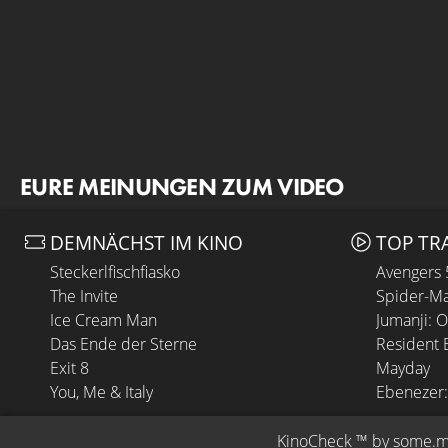
EURE MEINUNGEN ZUM VIDEO
DEMNÄCHST IM KINO
TOP TR
Steckerlfischfiasko
Avengers
The Invite
Spider-Ma
Ice Cream Man
Jumanji: 
Das Ende der Sterne
Resident E
Exit 8
Mayday
You, Me & Italy
Ebenezer:
KinoCheck
 ™ by 
some.m