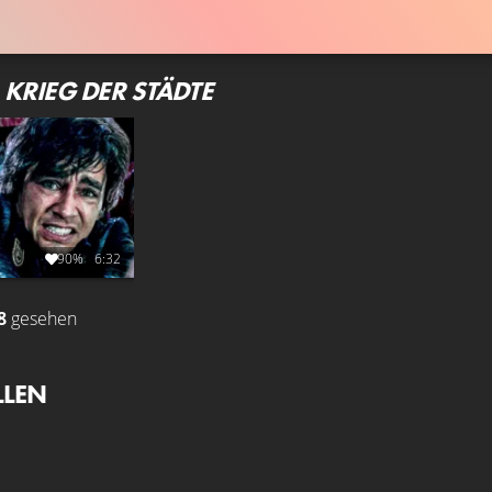
KRIEG DER STÄDTE
90%
6:32
8
gesehen
LLEN