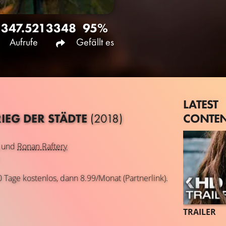
347.521
3348
95%
Aufrufe
Gefällt es
LATEST
CONTE
IEG DER STÄDTE
(2018)
und
Ronan Raftery
0 Tage kostenlos, dann 8.99/Monat (Partnerlink).
TRAILER