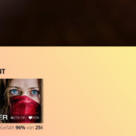
NT
256.9K
96%
1:39
196.2K
94%
2:44
Gefällt
96%
von
256.898
TRAILER 2
Gefällt
94%
von
196.214