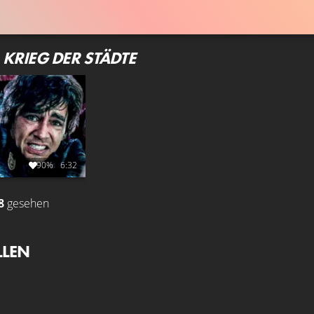
KRIEG DER STÄDTE
90%
6:32
8
gesehen
LLEN