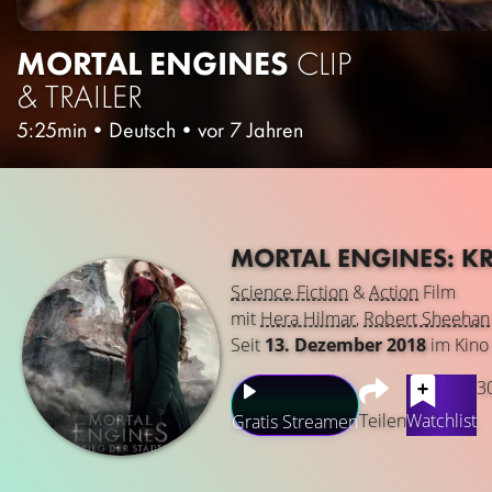
MORTAL ENGINES
CLIP
& TRAILER
5:25min
•
Deutsch
•
vor 7 Jahren
MORTAL ENGINES: KR
Science Fiction
&
Action
Film
mit
Hera Hilmar
,
Robert Sheehan
Seit
13. Dezember 2018
im Kino
3
Teilen
Watchlist
Gratis Streamen