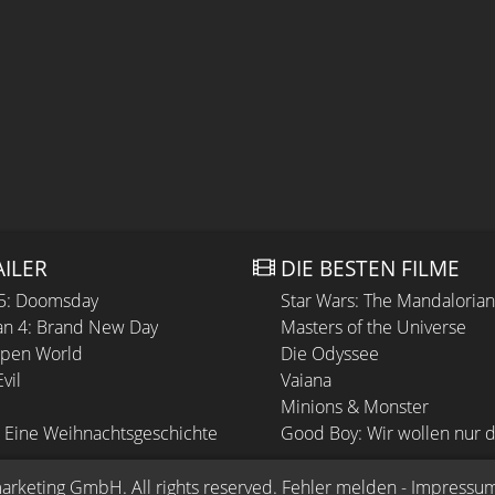
AILER
DIE BESTEN FILME
 5: Doomsday
Star Wars: The Mandaloria
n 4: Brand New Day
Masters of the Universe
Open World
Die Odyssee
vil
Vaiana
Minions & Monster
 Eine Weihnachtsgeschichte
Good Boy: Wir wollen nur d
arketing GmbH
. All rights reserved.
Fehler melden
 - 
Impressu