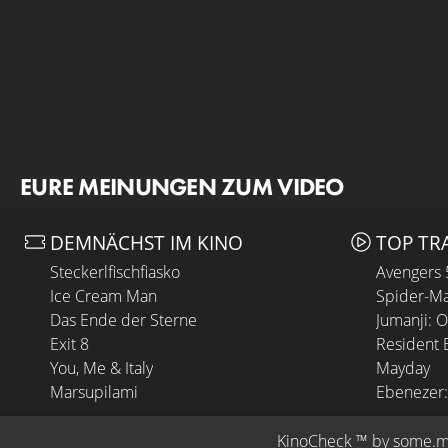
EURE MEINUNGEN ZUM VIDEO
DEMNÄCHST IM KINO
TOP TR
Steckerlfischfiasko
Avengers
Ice Cream Man
Spider-Ma
Das Ende der Sterne
Jumanji: 
Exit 8
Resident E
You, Me & Italy
Mayday
Marsupilami
Ebenezer:
KinoCheck
 ™ by 
some.m