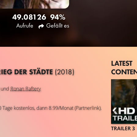
49.081
26
94%
Aufrufe
Gefällt es
LATEST
CONTE
IEG DER STÄDTE
(2018)
und
Ronan Raftery
0 Tage kostenlos, dann 8.99/Monat (Partnerlink).
TRAILER 3