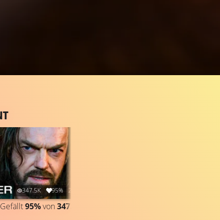
NT
347.5K
95%
2:36
256.9K
96%
1:39
Gefällt
95%
von
347.525
TRAILER
Gefällt
96%
von
256.948