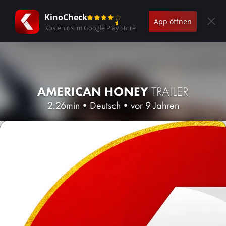
KinoCheck
App öffnen
Kostenlos im Google Play Store
AMERICAN HONEY
TRAILER
2:26min
•
Deutsch
•
vor 9 Jahren