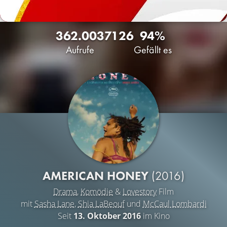
362.003
71
26
94%
Aufrufe
Gefällt es
AMERICAN HONEY
(2016)
Drama
,
Komödie
&
Lovestory
Film
mit
Sasha Lane
,
Shia LaBeouf
und
McCaul Lombardi
Seit
13. Oktober 2016
im Kino