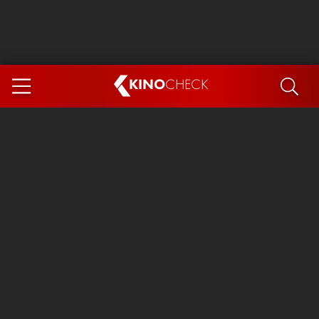
KINO
CHECK
App
DEMNÄCHST IM KINO
Steckerlfischfiasko
Ice Cream Man
Das Ende der Sterne
Exit 8
You, Me & Italy
Marsupilami