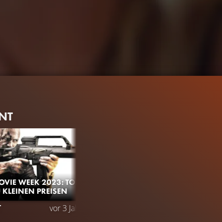
NT
VIE WEEK 2023: TOP
U KLEINEN PREISEN
351.6K
97%
2:15
T
vor 3 Jahren
TRAILER
Gefällt
97%
von
351.64