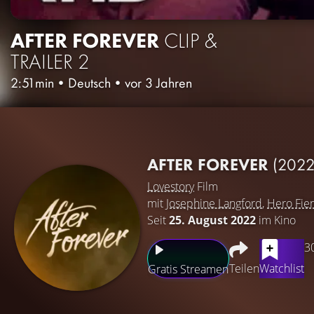
AFTER FOREVER
CLIP &
TRAILER 2
2:51min
•
Deutsch
•
vor 3 Jahren
AFTER FOREVER
(2022
Lovestory
Film
mit
Josephine Langford
,
Hero Fien
Seit
25. August 2022
im Kino
3
Teilen
Watchlist
Gratis Streamen