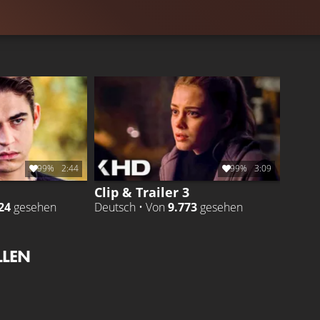
99%
2:44
99%
3:09
Clip & Trailer 3
24
gesehen
Deutsch • Von
9.773
gesehen
LLEN