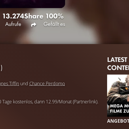
13.274
Share
100%
Aufrufe
Gefällt es
LATEST
CONTE
)
nes Tiffin
und
Chance Perdomo
0 Tage kostenlos, dann 12.99/Monat (Partnerlink).
MEGA MO
FILME Z
ANGEBO