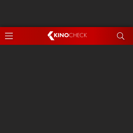
KINO
CHECK
App
DEMNÄCHST IM KINO
Steckerlfischfiasko
Ice Cream Man
Das Ende der Sterne
Exit 8
You, Me & Italy
Marsupilami