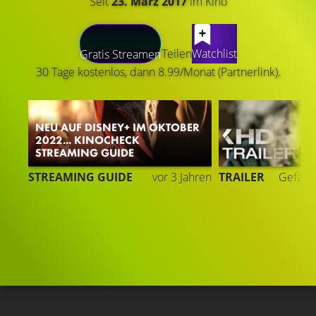
Seit
23. März 2017
im Kino
LATEST CONTENT
Teilen
Watchlist
Gratis Streamen
30 Tage kostenlos, dann 8.99/Monat (Partnerlink).
NEU AUF DISNEY+ IM OKTOBER
2022... KINOCHECK
STREAMING GUIDE
7
STREAMING GUIDE
vor 3 Jahren
TRAILER
Gefällt