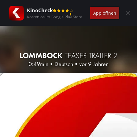
KinoCheck
App öffnen
Kostenlos im Google Play Store
LOMMBOCK
TEASER TRAILER 2
0:49min
•
Deutsch
•
vor 9 Jahren