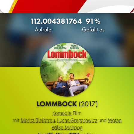
112.004
38
1764
91%
Aufrufe
Gefällt es
LOMMBOCK
(2017)
Komödie
Film
mit
Moritz Bleibtreu
,
Lucas Gregorowicz
und
Wotan
Wilke Möhring