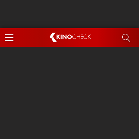
KINO
CHECK
App
DEMNÄCHST IM KINO
Steckerlfischfiasko
The Invite
Ice Cream Man
Das Ende der Sterne
Exit 8
You, Me & Italy