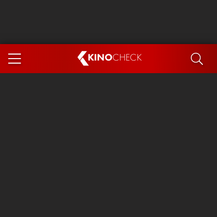
KINO
CHECK
App
DEMNÄCHST IM KINO
Steckerlfischfiasko
Ice Cream Man
Das Ende der Sterne
Exit 8
You, Me & Italy
Marsupilami