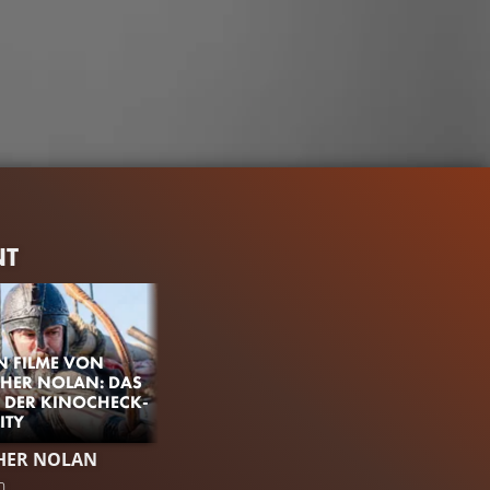
NT
EN FILME VON
HER NOLAN: DAS
 DER KINOCHECK-
ITY
1.6M
99%
3:15
HER NOLAN
TRAILER 2
n
Gefällt
99%
von
1.561.394