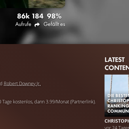
86k
184
98%
Aufrufe
Gefällt es
LATEST
CONTE
nd
Robert Downey Jr.
DIE BEST
CHRISTOP
0 Tage kostenlos, dann 3.99/Monat (Partnerlink).
RANKING
COMMUN
CHRISTOP
vor 24 Tage