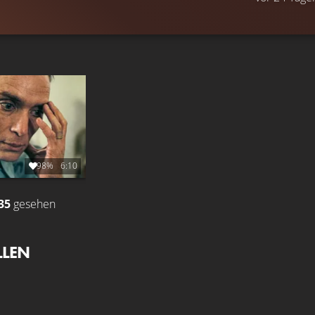
98%
6:10
35
gesehen
LLEN