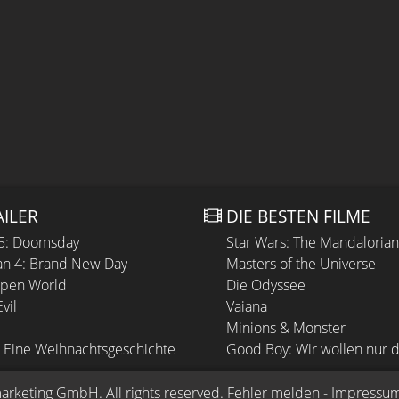
AILER
DIE BESTEN FILME
 5: Doomsday
Star Wars: The Mandaloria
n 4: Brand New Day
Masters of the Universe
Open World
Die Odyssee
vil
Vaiana
Minions & Monster
 Eine Weihnachtsgeschichte
Good Boy: Wir wollen nur d
arketing GmbH
. All rights reserved.
Fehler melden
 - 
Impressu