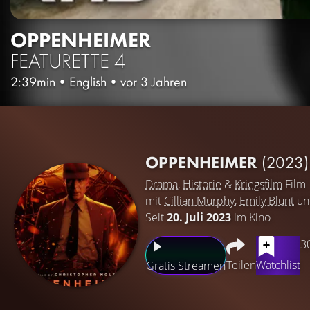
OPPENHEIMER
FEATURETTE 4
2:39min
•
English
•
vor 3 Jahren
OPPENHEIMER
(2023)
Drama
,
Historie
&
Kriegsfilm
Film
mit
Cillian Murphy
,
Emily Blunt
u
Seit
20. Juli 2023
im Kino
3
Teilen
Watchlist
Gratis Streamen