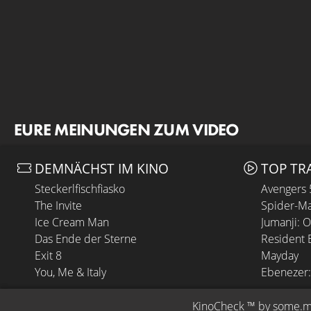
EURE MEINUNGEN ZUM VIDEO
DEMNÄCHST IM KINO
TOP TR
Steckerlfischfiasko
Avengers
The Invite
Spider-Ma
Ice Cream Man
Jumanji: 
Das Ende der Sterne
Resident E
Exit 8
Mayday
You, Me & Italy
Ebenezer:
KinoCheck
 ™ by 
some.m