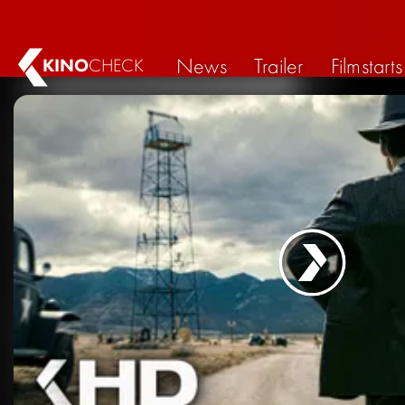
News
Trailer
Filmstarts
KINO
CHECK