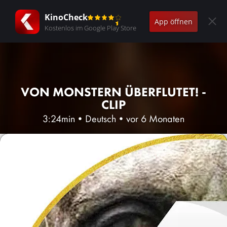
KinoCheck
App öffnen
Kostenlos im Google Play Store
VON MONSTERN ÜBERFLUTET! -
CLIP
3:24min
•
Deutsch
•
vor 6 Monaten