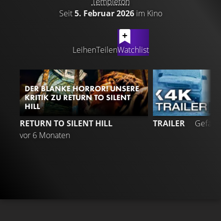
Templeton
Seit
5. Februar 2026
im Kino
LATEST CONTENT
Leihen
Teilen
Watchlist
DER BLANKE HORROR! UNSERE
KRITIK ZU RETURN TO SILENT
HILL
4
RETURN TO SILENT HILL
TRAILER
Gefällt
vor 6 Monaten