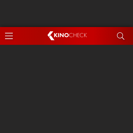
KINO
CHECK
App
DEMNÄCHST IM KINO
Steckerlfischfiasko
Ice Cream Man
Das Ende der Sterne
Exit 8
You, Me & Italy
Marsupilami