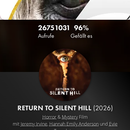
2675
10
31
96%
Aufrufe
Gefällt es
RETURN TO SILENT HILL
(2026)
Horror
&
Mystery
Film
mit
Jeremy Irvine
,
Hannah Emily Anderson
und
Evie