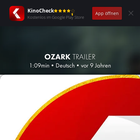
KinoCheck
App öffnen
Kostenlos im Google Play Store
OZARK
TRAILER
1:09min
•
Deutsch
•
vor 9 Jahren