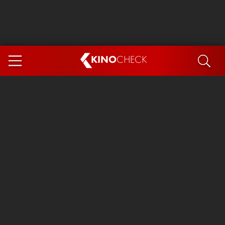
KINO
CHECK
App
DEMNÄCHST IM KINO
Steckerlfischfiasko
Ice Cream Man
Das Ende der Sterne
Exit 8
You, Me & Italy
Marsupilami