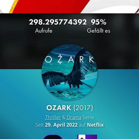
298.295
77
4392
95%
Aufrufe
Gefällt es
OZARK
(2017)
Thriller
&
Drama
Serie
Seit
29. April 2022
auf
Netflix