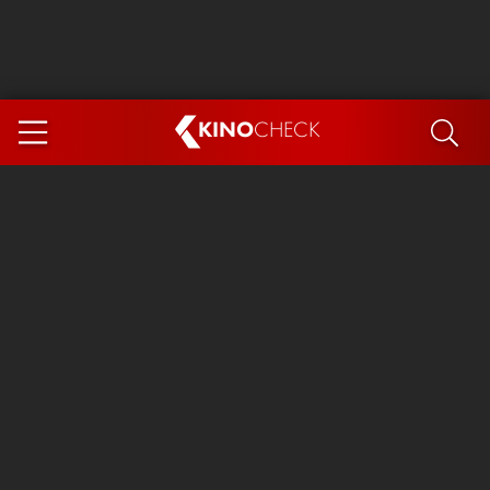
KINO
CHECK
App
DEMNÄCHST IM KINO
Steckerlfischfiasko
Ice Cream Man
Das Ende der Sterne
Exit 8
You, Me & Italy
Marsupilami