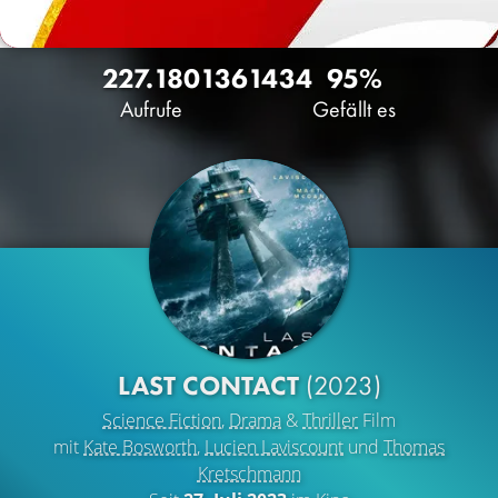
227.180
136
1434
95%
Aufrufe
Gefällt es
LAST CONTACT
(2023)
Science Fiction
,
Drama
&
Thriller
Film
mit
Kate Bosworth
,
Lucien Laviscount
und
Thomas
Kretschmann