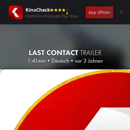
KinoCheck
App öffnen
Kostenlos im Google Play Store
LAST CONTACT
TRAILER
1:41min
•
Deutsch
•
vor 3 Jahren