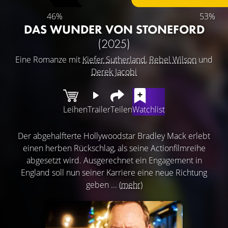
46%
53%
DAS WUNDER VON STONEFORD
(2025)
Eine Romanze mit
Kiefer Sutherland
,
Rebel Wilson
und
Derek Jacobi
Leihen
Trailer
Teilen
Watchlist
Der abgehalfterte Hollywoodstar Bradley Mack erlebt
einen herben Rückschlag, als seine Actionfilmreihe
abgesetzt wird. Ausgerechnet ein Engagement in
England soll nun seiner Karriere eine neue Richtung
geben ...
(mehr)