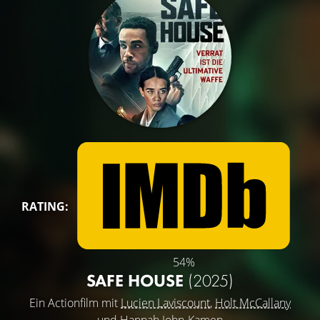
RATING:
54%
SAFE HOUSE
(2025)
Ein Actionfilm mit
Lucien Laviscount
,
Holt McCallany
und
Hannah John-Kamen