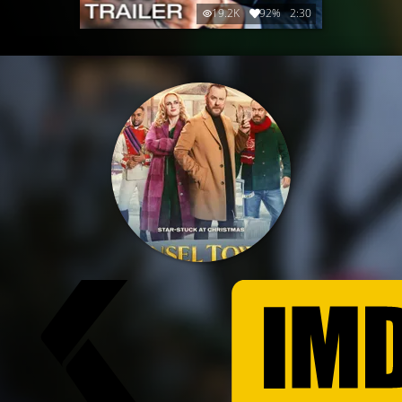
19.2K
92%
2:30