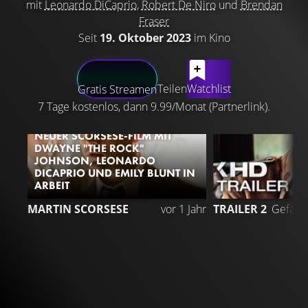
mit
Leonardo DiCaprio
,
Robert De Niro
und
Brendan
Fraser
Seit
19. Oktober 2023
im Kino
LATEST CONTENT
Teilen
Watchlist
Gratis Streamen
7 Tage kostenlos, dann 9.99/Monat (Partnerlink).
NEUER SCORSESE-FILM MIT
DWAYNE "THE ROCK"
JOHNSON, LEONARDO
DICAPRIO UND EMILY BLUNT IN
ARBEIT
2
MARTIN SCORSESE
vor 1 Jahr
TRAILER 2
Gefällt