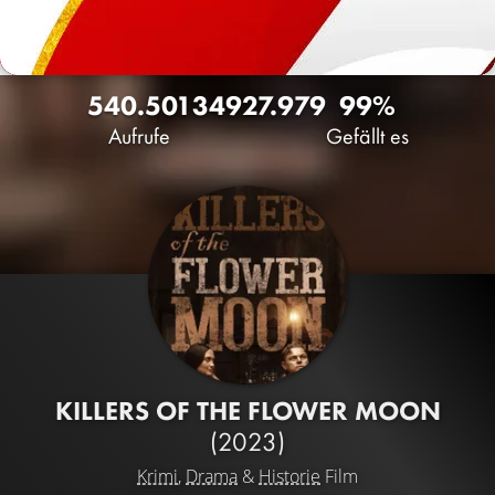
540.501
349
27.979
99%
Aufrufe
Gefällt es
KILLERS OF THE FLOWER MOON
(2023)
Krimi
,
Drama
&
Historie
Film