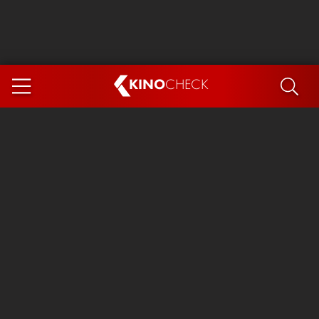
KINO
CHECK
App
DEMNÄCHST IM KINO
Steckerlfischfiasko
Ice Cream Man
Das Ende der Sterne
Exit 8
You, Me & Italy
Marsupilami