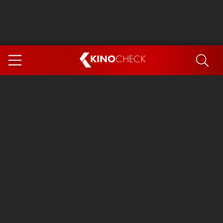
KINO
CHECK
App
DEMNÄCHST IM KINO
Steckerlfischfiasko
Ice Cream Man
Das Ende der Sterne
Exit 8
You, Me & Italy
Marsupilami