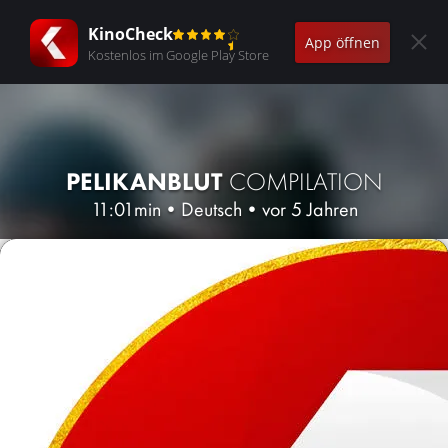
KinoCheck
App öffnen
Kostenlos im Google Play Store
PELIKANBLUT
COMPILATION
11:01min
•
Deutsch
•
vor 5 Jahren