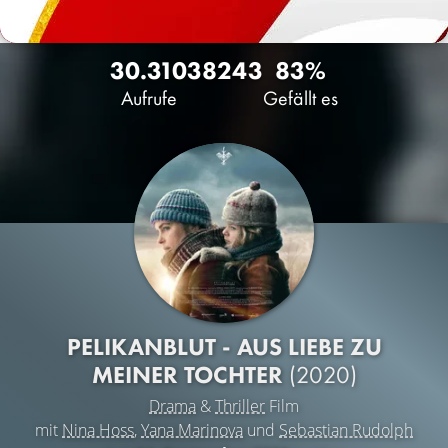
30.310
38
243
83%
Aufrufe
Gefällt es
PELIKANBLUT - AUS LIEBE ZU
MEINER TOCHTER
(2020)
Drama
&
Thriller
Film
mit
Nina Hoss
,
Yana Marinova
und
Sebastian Rudolph