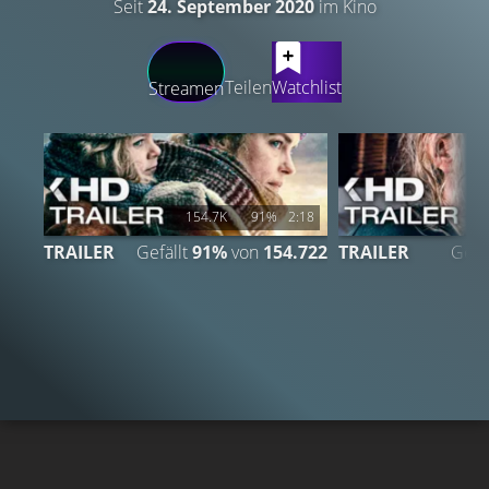
Seit
24. September 2020
im Kino
LATEST CONTENT
Teilen
Watchlist
Streamen
154.7K
91%
2:18
TRAILER
Gefällt
91%
von
154.722
TRAILER
Gefä