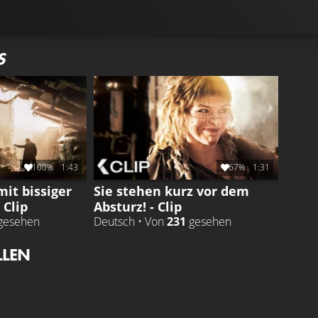
S
100%
1:43
67%
1:31
it bissiger
Sie stehen kurz vor dem
 Clip
Absturz! - Clip
gesehen
Deutsch • Von
231
gesehen
LLEN