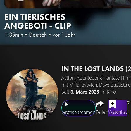
EIN TIERISCHES
ANGEBOT! - CLIP
1:35min
•
Deutsch
•
vor 1 Jahr
IN THE LOST LANDS
(
Action
,
Abenteuer
&
Fantasy
Film
mit
Milla Jovovich
,
Dave Bautista
u
Seit
6. März 2025
im Kino
7
Teilen
Watchlist
Gratis Streamen