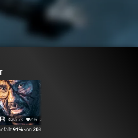
T
203.3K
91%
2:34
16.3K
93%
3:55
efällt
91%
von
203.296
CLIP & TRAILER
Gefällt
93%
von
16.349