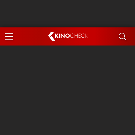
KINO
CHECK
App
DEMNÄCHST IM KINO
Steckerlfischfiasko
The Invite
Ice Cream Man
Das Ende der Sterne
Exit 8
You, Me & Italy