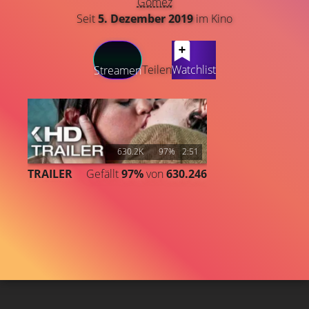
Gomez
Seit
5. Dezember 2019
im Kino
LATEST CONTENT
Teilen
Watchlist
Streamen
630.2K
97%
2:51
TRAILER
Gefällt
97%
von
630.246