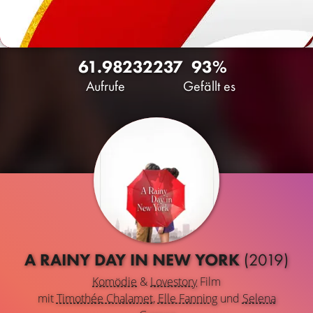
61.982
32
237
93%
Aufrufe
Gefällt es
A RAINY DAY IN NEW YORK
(2019)
Komödie
&
Lovestory
Film
mit
Timothée Chalamet
,
Elle Fanning
und
Selena