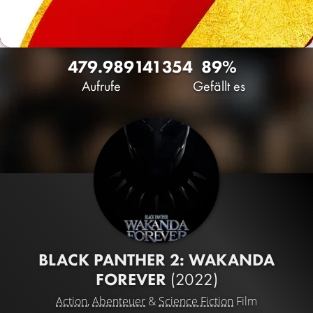
479.989
141
354
89%
Aufrufe
Gefällt es
BLACK PANTHER 2: WAKANDA
FOREVER
(2022)
Action
,
Abenteuer
&
Science Fiction
Film