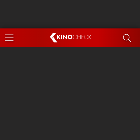
KINO
CHECK
App
DEMNÄCHST IM KINO
Steckerlfischfiasko
Ice Cream Man
Das Ende der Sterne
Exit 8
You, Me & Italy
Marsupilami