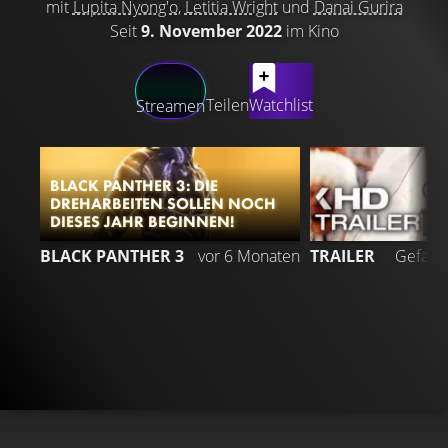
mit
Lupita Nyong'o
,
Letitia Wright
und
Danai Gurira
Seit
9. November 2022
im Kino
LATEST CONTENT
Teilen
Watchlist
Streamen
BLACK PANTHER 3: DIE
DREHARBEITEN SOLLEN NOCH
DIESES JAHR BEGINNEN!
5
BLACK PANTHER 3
vor 6 Monaten
TRAILER
Gefällt