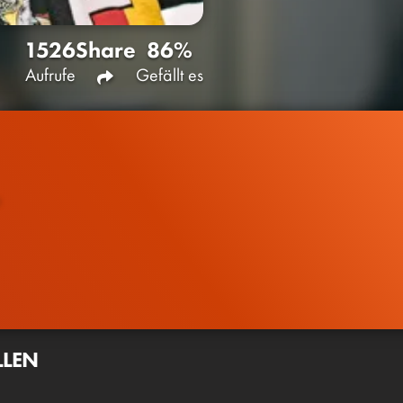
1526
Share
86%
Aufrufe
Gefällt es
LLEN