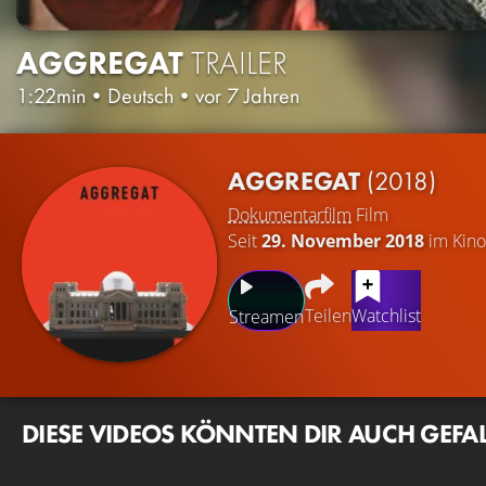
AGGREGAT
TRAILER
1:22min
•
Deutsch
•
vor 7 Jahren
AGGREGAT
(2018)
Dokumentarfilm
Film
Seit
29. November 2018
im Kino
Teilen
Watchlist
Streamen
DIESE VIDEOS KÖNNTEN DIR AUCH GEFA