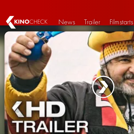
News
Trailer
Filmstarts
KINO
CHECK