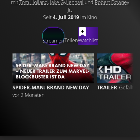
mit
Tom Holland
,
Jake Gyllenhaal
und
Robert Downey
Jr.
Seit
4. Juli 2019
im Kino
LATEST CONTENT
Teilen
Watchlist
Streamen
SPIDER-MAN: BRAND NEW DAY
– NEUER TRAILER ZUM MARVEL-
BLOCKBUSTER IST DA
SPIDER-MAN: BRAND NEW DAY
TRAILER
Gefällt
9
vor 2 Monaten