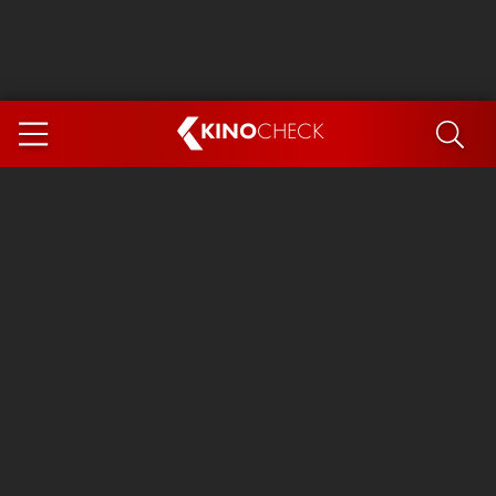
KINO
CHECK
App
DEMNÄCHST IM KINO
Steckerlfischfiasko
Ice Cream Man
Das Ende der Sterne
Exit 8
You, Me & Italy
Marsupilami