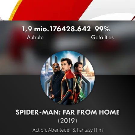
1,9 mio.
1764
28.642
99%
Aufrufe
Gefällt es
SPIDER-MAN: FAR FROM HOME
(2019)
Action
,
Abenteuer
&
Fantasy
Film