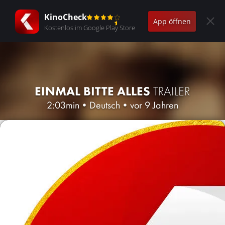
KinoCheck
App öffnen
Kostenlos im Google Play Store
EINMAL BITTE ALLES
TRAILER
2:03min
•
Deutsch
•
vor 9 Jahren