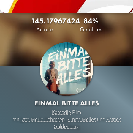
145.179
67
424
84%
Aufrufe
Gefällt es
EINMAL BITTE ALLES
Komödie
Film
mit
Jytte-Merle Böhrnsen
,
Sunnyi Melles
und
Patrick
Güldenberg