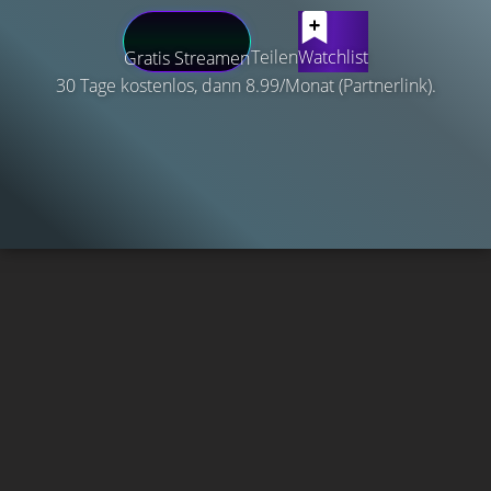
Teilen
Watchlist
Gratis Streamen
30 Tage kostenlos, dann 8.99/Monat (Partnerlink).