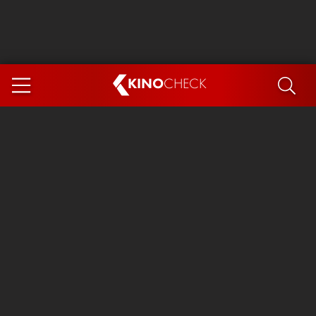
KINO
CHECK
App
DEMNÄCHST IM KINO
Steckerlfischfiasko
The Invite
Ice Cream Man
Das Ende der Sterne
Exit 8
You, Me & Italy