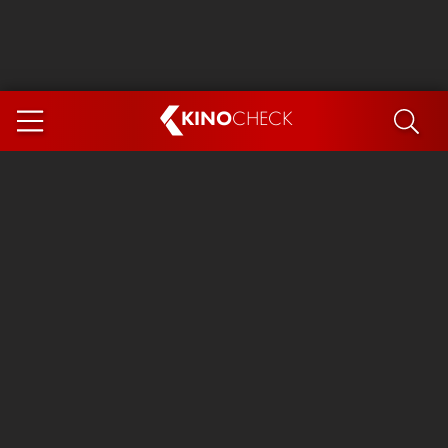
KINO
CHECK
App
DEMNÄCHST IM KINO
Steckerlfischfiasko
Ice Cream Man
Das Ende der Sterne
Exit 8
You, Me & Italy
Marsupilami