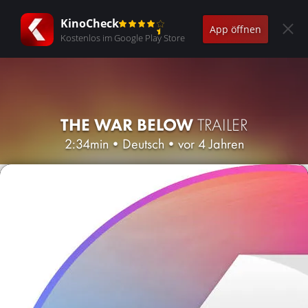
KinoCheck
App öffnen
Kostenlos im Google Play Store
THE WAR BELOW
TRAILER
2:34min
•
Deutsch
•
vor 4 Jahren