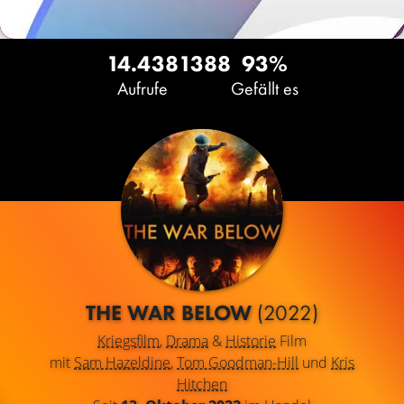
14.438
13
88
93%
Aufrufe
Gefällt es
THE WAR BELOW
(2022)
Kriegsfilm
,
Drama
&
Historie
Film
mit
Sam Hazeldine
,
Tom Goodman-Hill
und
Kris
Hitchen