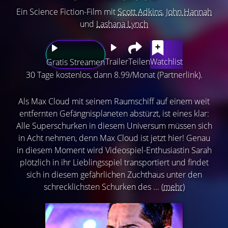
Ein Science Fiction-Film mit
Scott Adkins
,
John Hannah
und
Lashana Lynch
Trailer
Teilen
Watchlist
Gratis Streamen
30 Tage kostenlos, dann 8.99/Monat (Partnerlink).
Als Max Cloud mit seinem Raumschiff auf einem weit
entfernten Gefängnisplaneten abstürzt, ist eines klar:
Alle Superschurken in diesem Universum müssen sich
in Acht nehmen, denn Max Cloud ist jetzt hier! Genau
in diesem Moment wird Videospiel-Enthusiastin Sarah
plötzlich in ihr Lieblingsspiel transportiert und findet
sich in diesem gefährlichen Zuchthaus unter den
schrecklichsten Schurken des ...
(mehr)