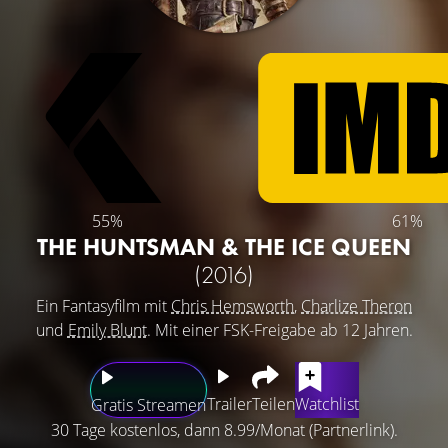
55%
61%
THE HUNTSMAN & THE ICE QUEEN
(2016)
Ein Fantasyfilm mit
Chris Hemsworth
,
Charlize Theron
und
Emily Blunt
. Mit einer FSK-Freigabe ab 12 Jahren.
Trailer
Teilen
Watchlist
Gratis Streamen
30 Tage kostenlos, dann 8.99/Monat (Partnerlink).