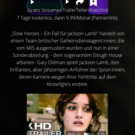
Trailer
Teilen
Watchlist
Gratis Streamen
7 Tage kostenlos, dann 9.99/Monat (Partnerlink).
„Slow Horses – Ein Fall für Jackson Lamb“ handelt von
einem Team britischer Geheimdienstagent:innen, die
vom MI5 ausgemustert wurden und nun in einer
Sonderabteilung – dem sogenannten Slough House
arbeiten. Gary Oldman spielt Jackson Lamb, den
brillanten, aber jähzornigen Anführer der Spion:innen,
deren Karriere wegen ihrer Fehltritte auf dem
Abstellgleis endete.
36.3K
99%
2:18