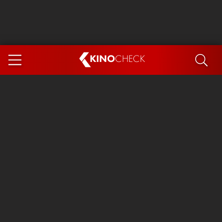
KINO
CHECK
App
DEMNÄCHST IM KINO
Steckerlfischfiasko
Ice Cream Man
Das Ende der Sterne
Exit 8
You, Me & Italy
Marsupilami