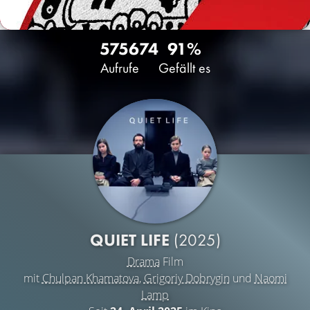
5756
74
91%
Aufrufe
Gefällt es
QUIET LIFE
(2025)
Drama
Film
mit
Chulpan Khamatova
,
Grigoriy Dobrygin
und
Naomi
Lamp