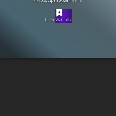
Seit
24. April 2025
im Kino
Teilen
Watchlist