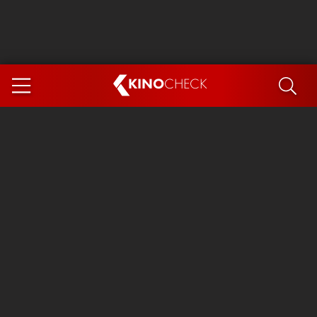
KINO
CHECK
App
DEMNÄCHST IM KINO
Steckerlfischfiasko
Ice Cream Man
Das Ende der Sterne
Exit 8
You, Me & Italy
Marsupilami