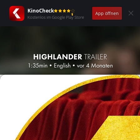
KinoCheck
App öffnen
Kostenlos im Google Play Store
HIGHLANDER
TRAILER
1:35min
•
English
•
vor 4 Monaten