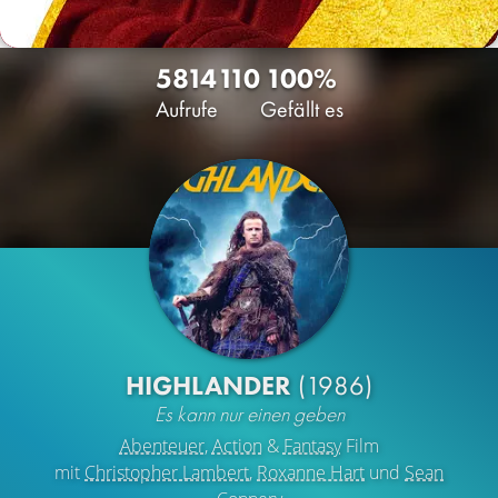
5814
110
100%
Aufrufe
Gefällt es
HIGHLANDER
(1986)
Es kann nur einen geben
Abenteuer
,
Action
&
Fantasy
Film
mit
Christopher Lambert
,
Roxanne Hart
und
Sean