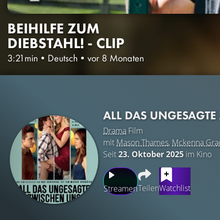
BEIHILFE ZUM
DIEBSTAHL! - CLIP
3:21min
•
Deutsch
•
vor 8 Monaten
ALL DAS UNGESAGTE
Drama
Film
mit
Mason Thames
,
Mckenna Gra
Seit
23. Oktober 2025
im Kino
Teilen
Watchlist
Streamen