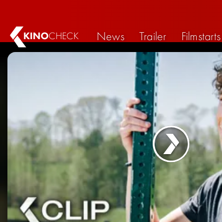
News
Trailer
Filmstarts
KINO
CHECK