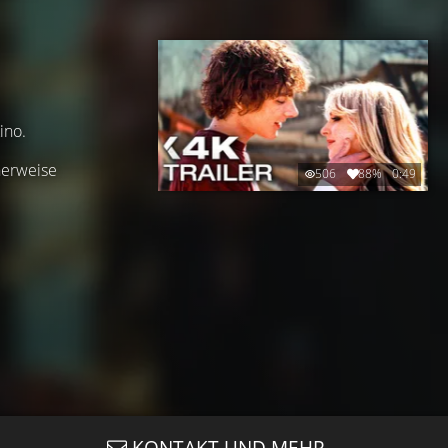
ino.
herweise
506
88%
0:49
KONTAKT UND MEHR