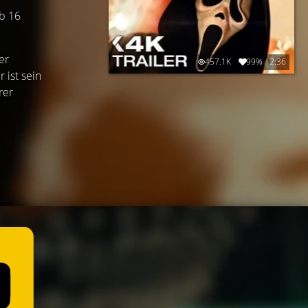
ab 16
er
457.1K
99%
2:36
 ist sein
rer