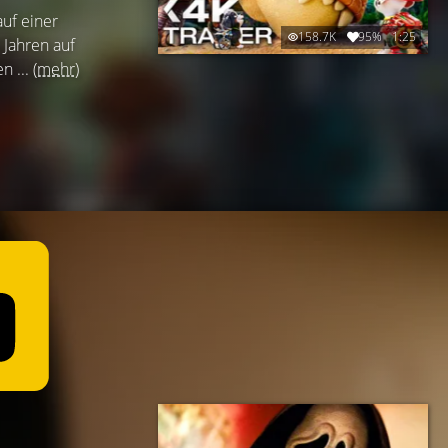
uf einer
158.7K
95%
1:25
 Jahren auf
n ...
(mehr)