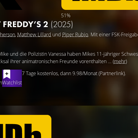
51%
T FREDDY’S 2
(2025)
cherson
,
Matthew Lillard
und
Piper Rubio
. Mit einer FSK-Freiga
e und die Polizistin Vanessa haben Mikes 11-jähriger Schwe
ksal ihrer animatronischen Freunde vorenthalten ...
(mehr)
7 Tage kostenlos, dann 9.98/Monat (Partnerlink).
n
Watchlist