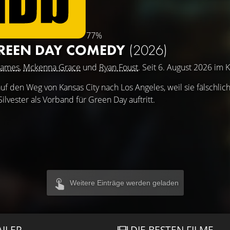
77%
GREEN DAY COMEDY
(2026)
hames
,
Mckenna Grace
und
Ryan Foust
. Seit 6. August 2026 im K
f den Weg von Kansas City nach Los Angeles, weil sie fälschlic
ilvester als Vorband für Green Day auftritt.
Weitere Einträge werden geladen
AILER
DIE BESTEN FILME