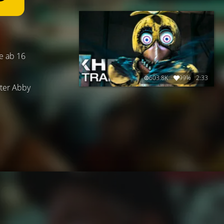
be ab 16
603.8K
99%
2:33
ster Abby