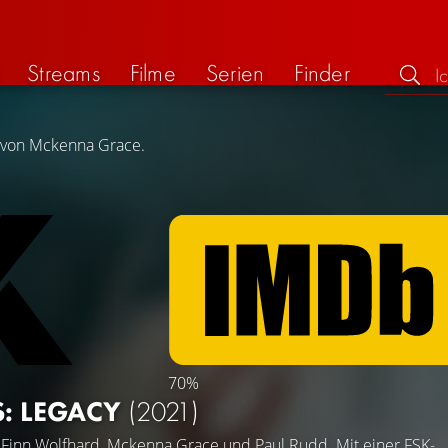
Streams
Filme
Serien
Finder
g von Mckenna Grace.
70%
: LEGACY
(2021)
t
Finn Wolfhard
,
Mckenna Grace
und
Paul Rudd
. Mit einer FSK-