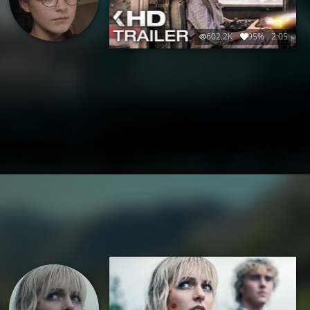
602.2K
95%
2:05