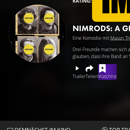
RATING:
NIMRODS: A 
Eine Komödie mit
Mason T
Drei Freunde machen sich au
glauben, dass ihre Band an S
Trailer
Teilen
Watchlist
DEMNÄCHST IM KINO
TOP TR