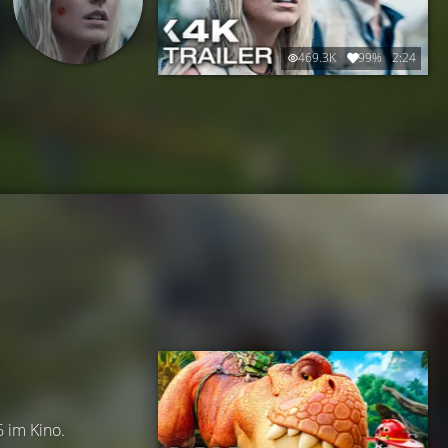
469.3K
99%
2:24
6 im Kino.