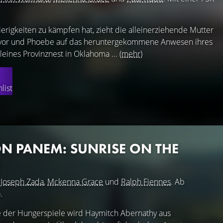
ierigkeiten zu kämpfen hat, zieht die alleinerziehende Mutter
Trevor und Phoebe auf das heruntergekommene Anwesen ihres
leines Provinznest in Oklahoma ...
(mehr)
list
ON PANEM: SUNRISE ON THE
)
t
Joseph Zada
,
Mckenna Grace
und
Ralph Fiennes
. Ab
.
e der Hungerspiele wird Haymitch Abernathy aus