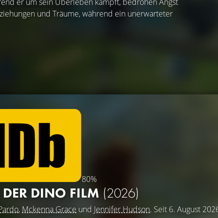
hrend er um sein Überleben kämpft, bedrohen Angst
Beziehungen und Träume, während ein unerwarteter
80%
 DER DINO FILM
(2026)
Pardo
,
Mckenna Grace
und
Jennifer Hudson
. Seit 6. August 202