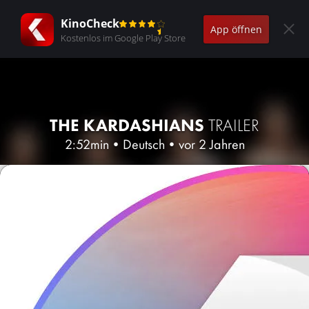
KinoCheck
App öffnen
Kostenlos im Google Play Store
THE KARDASHIANS
TRAILER
2:52min
•
Deutsch
•
vor 2 Jahren