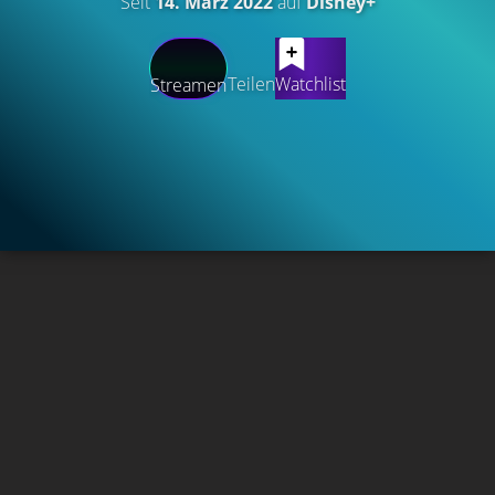
Seit
14. März 2022
auf
Disney+
Teilen
Watchlist
Streamen