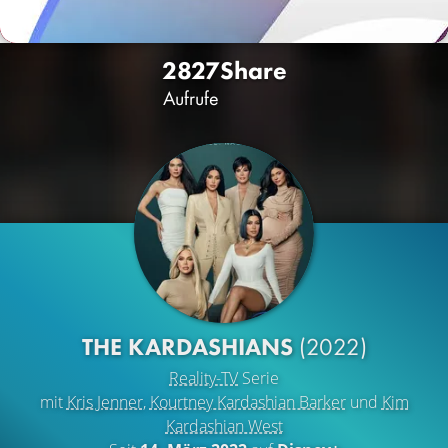
2827
Share
Aufrufe
THE KARDASHIANS
(2022)
Reality-TV
Serie
mit
Kris Jenner
,
Kourtney Kardashian Barker
und
Kim
Kardashian West