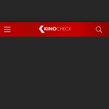
KINO
CHECK
App
DEMNÄCHST IM KINO
Steckerlfischfiasko
Ice Cream Man
Das Ende der Sterne
Exit 8
You, Me & Italy
Marsupilami