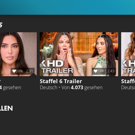
S
59%
2:31
79%
2:43
r
Staffel 6 Trailer
Staff
4
gesehen
Deutsch • Von
4.073
gesehen
Deuts
LLEN