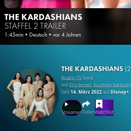
THE KARDASHIANS
STAFFEL 2
TRAILER
1:45min
•
Deutsch
•
vor 4 Jahren
THE KARDASHIANS
(
Reality-TV
Serie
mit
Kris Jenner
,
Kourtney Kardash
Seit
14. März 2022
auf
Disney+
Teilen
Watchlist
Streamen