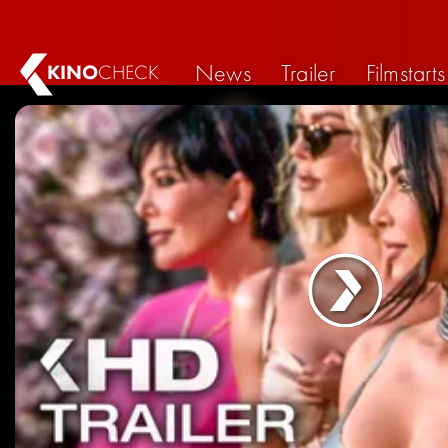
News
Trailer
Filmstarts
KINO
CHECK