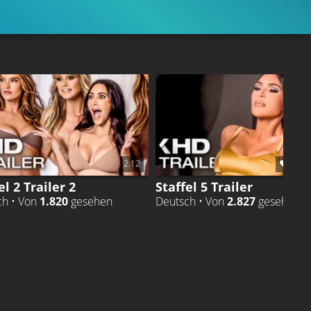
2:12
60%
el 2 Trailer 2
Staffel 5 Trailer
ch • Von
1.820
gesehen
Deutsch • Von
2.827
gesehen