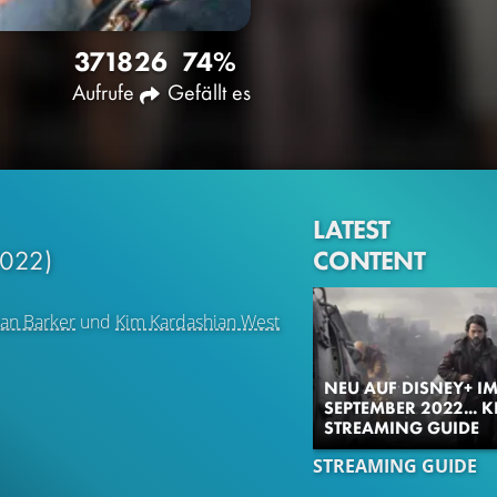
3718
26
74%
Aufrufe
Gefällt es
LATEST
CONTENT
2022)
ian Barker
und
Kim Kardashian West
NEU AUF DISNEY+ I
SEPTEMBER 2022...
STREAMING GUIDE
STREAMING GUIDE