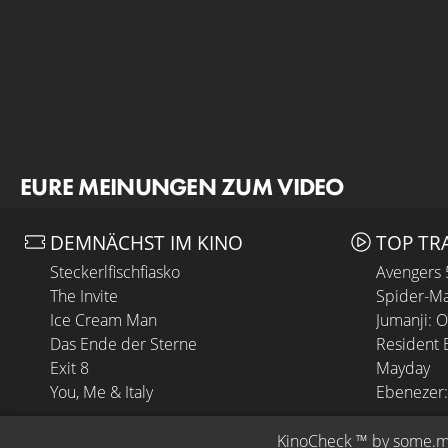
EURE MEINUNGEN ZUM VIDEO
DEMNÄCHST IM KINO
TOP TR
Steckerlfischfiasko
Avengers
The Invite
Spider-Ma
Ice Cream Man
Jumanji: 
Das Ende der Sterne
Resident E
Exit 8
Mayday
You, Me & Italy
Ebenezer:
KinoCheck
 ™ by 
some.m