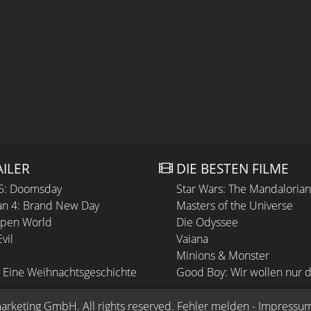
AILER
DIE BESTEN FILME
 5: Doomsday
Star Wars: The Mandaloria
n 4: Brand New Day
Masters of the Universe
Open World
Die Odyssee
vil
Vaiana
Minions & Monster
 Eine Weihnachtsgeschichte
Good Boy: Wir wollen nur d
arketing GmbH
. All rights reserved.
Fehler melden
 - 
Impressu