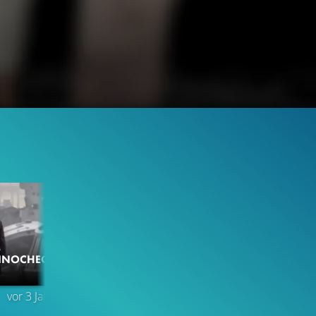
M
 KINOCHECK
13.5K
69%
2:13
vor 3 Jahren
TRAILER
Gefällt
69%
von
13.525
TRAILER 