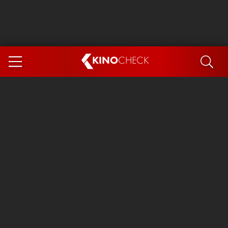
KINO
CHECK
App
DEMNÄCHST IM KINO
Steckerlfischfiasko
Ice Cream Man
Das Ende der Sterne
Exit 8
You, Me & Italy
Marsupilami