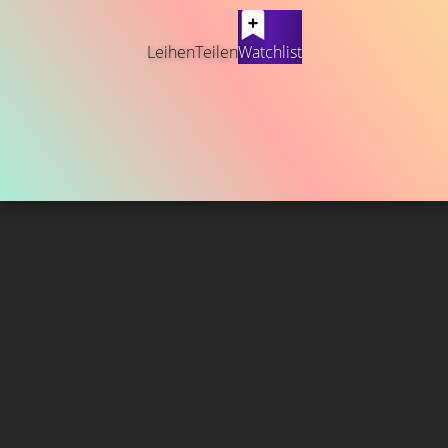
Leihen
Teilen
Watchlist