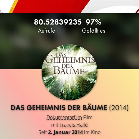
80.528
39
235
97%
Aufrufe
Gefällt es
DAS GEHEIMNIS DER BÄUME
(2014)
Dokumentarfilm
Film
mit
Francis Hallé
Seit
2. Januar 2014
im Kino