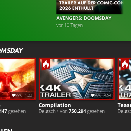
TRAILER AUF DER COMIC-CON
2026 ENTHÜLLT
AVENGERS: DOOMSDAY
vor 10 Tagen
OMSDAY
99%
1:22
98%
4:54
3
Compilation
Tease
447
gesehen
Deutsch • Von
750.294
gesehen
Deuts