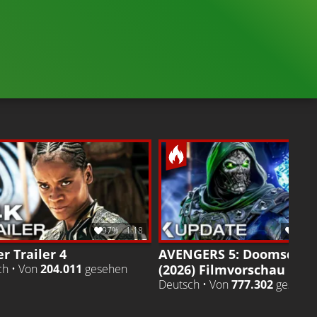
1.2M
98%
2:37
332.9
TRAILER
Gefällt
98%
von
1.207.179
TEASER TRAILER
Gefällt
97%
von
332.8
97%
1:18
98%
r Trailer 4
AVENGERS 5: Doomsday
(2026) Filmvorschau
ch • Von
204.011
gesehen
Deutsch • Von
777.302
gesehe