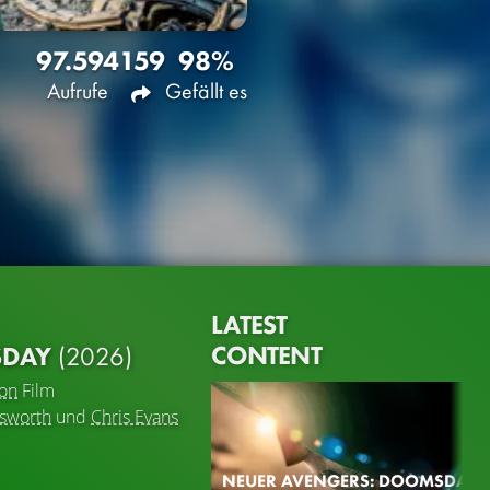
97.594
159
98%
Aufrufe
Gefällt es
LATEST
CONTENT
SDAY
(2026)
ion
Film
sworth
und
Chris Evans
NEUER AVENGERS: DOOMSDAY