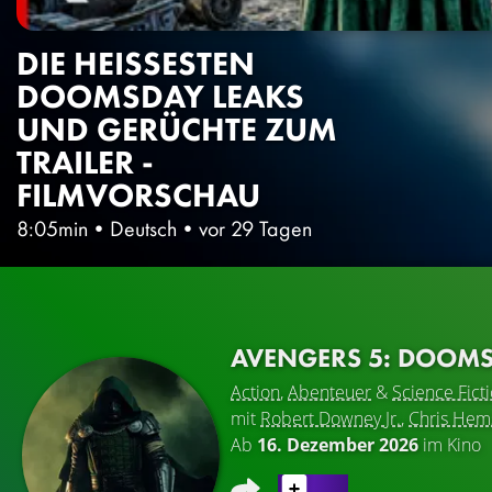
DIE HEISSESTEN D
OOMSDAY LEAKS U
ND GERÜCHTE ZUM T
RAILER - F
ILMVORSCHAU
8:05min
•
Deutsch
•
vor 29 Tagen
AVENGERS 5: DOOM
Action
,
Abenteuer
&
Science Fict
mit
Robert Downey Jr.
,
Chris Hem
Ab
16. Dezember 2026
im Kino