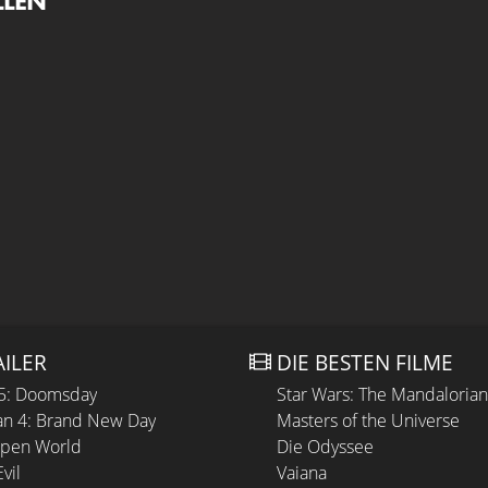
LLEN
AILER
DIE BESTEN FILME
 5: Doomsday
Star Wars: The Mandaloria
n 4: Brand New Day
Masters of the Universe
Open World
Die Odyssee
vil
Vaiana