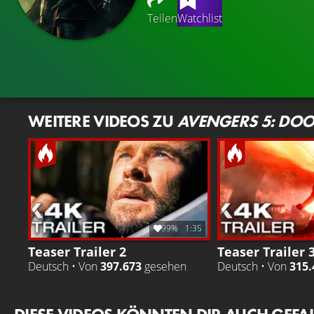
Teilen
Watchlist
WEITERE VIDEOS ZU
AVENGERS 5: DO
99%
1:35
Teaser Trailer 2
Teaser Trailer 
Deutsch • Von
397.673
gesehen
Deutsch • Von
315.