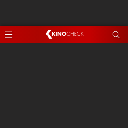
KINO
CHECK
App
DEMNÄCHST IM KINO
Steckerlfischfiasko
Ice Cream Man
Das Ende der Sterne
Exit 8
You, Me & Italy
Marsupilami