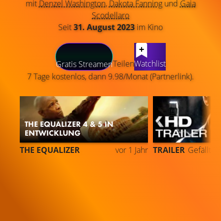
mit
Denzel Washington
,
Dakota Fanning
und
Gaia
Scodellaro
Seit
31. August 2023
im Kino
LATEST CONTENT
Teilen
Watchlist
Gratis Streamen
7 Tage kostenlos, dann 9.98/Monat (Partnerlink).
THE EQUALIZER 4 & 5 IN
ENTWICKLUNG
THE EQUALIZER
vor 1 Jahr
TRAILER
Gefällt
9