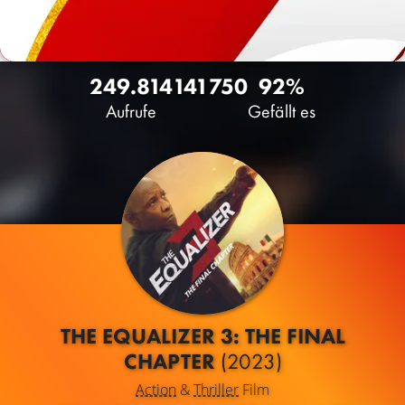
249.814
141
750
92%
Aufrufe
Gefällt es
THE EQUALIZER 3: THE FINAL
CHAPTER
(2023)
Action
&
Thriller
Film