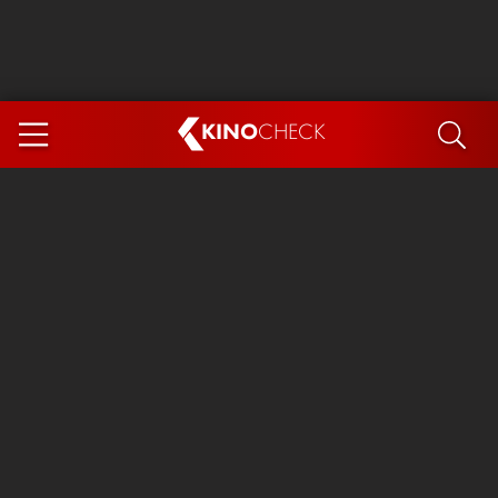
KINO
CHECK
App
DEMNÄCHST IM KINO
Steckerlfischfiasko
Ice Cream Man
Das Ende der Sterne
Exit 8
You, Me & Italy
Marsupilami