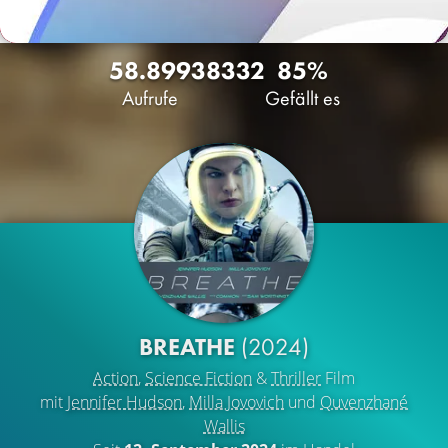
58.899
38
332
85%
Aufrufe
Gefällt es
BREATHE
(2024)
Action
,
Science Fiction
&
Thriller
Film
mit
Jennifer Hudson
,
Milla Jovovich
und
Quvenzhané
Wallis