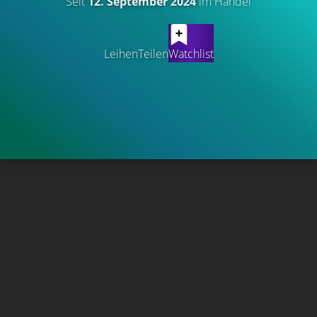
Seit
12. September 2024
im Handel
Leihen
Teilen
Watchlist