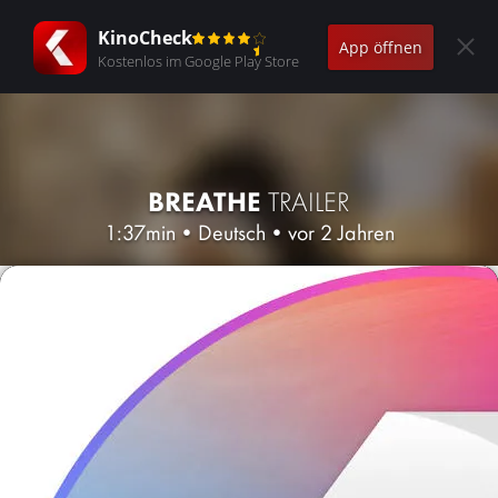
KinoCheck
App öffnen
Kostenlos im Google Play Store
BREATHE
TRAILER
1:37min
•
Deutsch
•
vor 2 Jahren