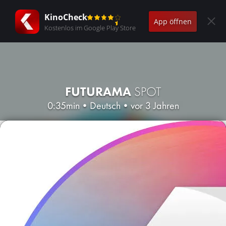
KinoCheck
App öffnen
Kostenlos im Google Play Store
FUTURAMA
SPOT
0:35min
•
Deutsch
•
vor 3 Jahren