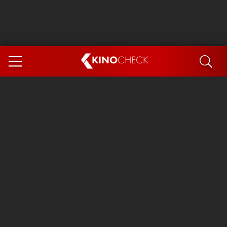
KINO
CHECK
App
DEMNÄCHST IM KINO
Steckerlfischfiasko
Ice Cream Man
Das Ende der Sterne
Exit 8
You, Me & Italy
Marsupilami