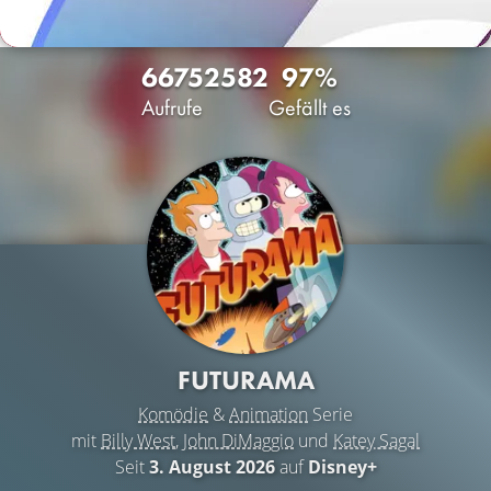
6675
25
82
97%
Aufrufe
Gefällt es
FUTURAMA
Komödie
&
Animation
Serie
mit
Billy West
,
John DiMaggio
und
Katey Sagal
Seit
3. August 2026
auf
Disney+