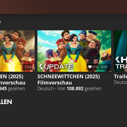
5:04
59%
8:06
N (2025)
SCHNEEWITTCHEN (2025)
Trail
lmvorschau
Filmvorschau
Deuts
945
gesehen
Deutsch • Von
108.892
gesehen
LLEN