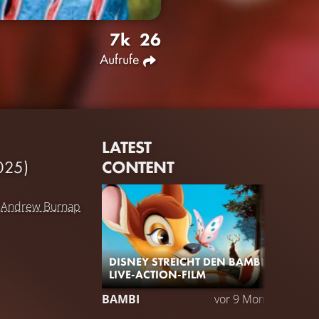
7k
26
Aufrufe
LATEST
CONTENT
025)
d
Andrew Burnap
DISNEY STREICHT DEN BAMBI
LIVE-ACTION-FILM
BAMBI
vor 9 Monaten
TRA