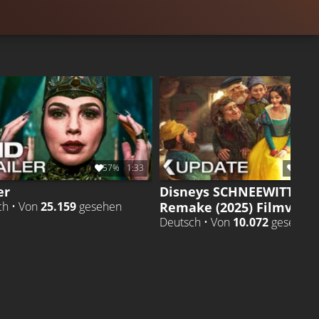
57%
1:33
85%
er
Disneys SCHNEEWITTCH
Remake (2025) Filmvors
ch • Von
25.159
gesehen
Deutsch • Von
10.072
gesehen