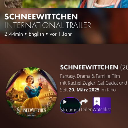
SCHNEEWITTCHEN
INTERNATIONAL TRAILER
2:44min
•
English
•
vor 1 Jahr
SCHNEEWITTCHEN
(2
Fantasy
,
Drama
&
Familie
Film
mit
Rachel Zegler
,
Gal Gadot
un
Seit
20. März 2025
im Kino
Teilen
Watchlist
Streamen