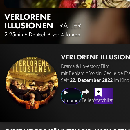
VERLORENE
ILLUSIONEN
TRAILER
2:25min
•
Deutsch
•
vor 4 Jahren
VERLORENE ILLUSIO
Drama
&
Lovestory
Film
mit
Benjamin Voisin
,
Cécile de Fr
Seit
22. Dezember 2022
im Kino
Teilen
Watchlist
Streamen