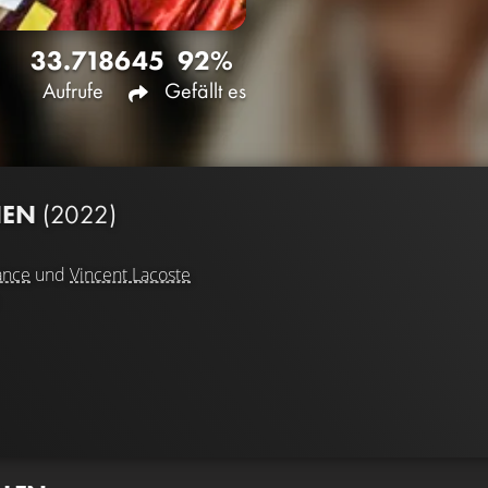
33.718
645
92%
Aufrufe
Gefällt es
NEN
(2022)
ance
und
Vincent Lacoste