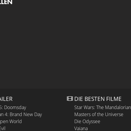
LLEN
AILER
DIE BESTEN FILME
 5: Doomsday
Star Wars: The Mandaloria
n 4: Brand New Day
Masters of the Universe
Open World
Die Odyssee
vil
Vaiana