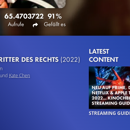
65.470
3722
91%
Aufrufe
Gefällt es
LATEST
CONTENT
RITTER DES RECHTS
(2022)
lm
und
Kate Chen
NEU AUF PRIME, 
NETFLIX & APPLE 
2022... KINOCHE
STREAMING GUID
STREAMING GUID