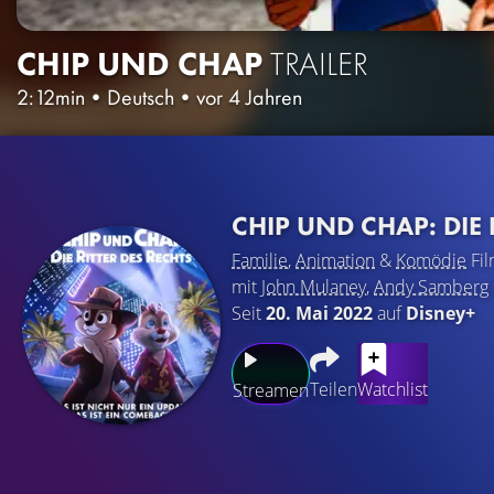
CHIP UND CHAP
TRAILER
2:12min
•
Deutsch
•
vor 4 Jahren
CHIP UND CHAP: DIE 
Familie
,
Animation
&
Komödie
Fi
mit
John Mulaney
,
Andy Samberg
Seit
20. Mai 2022
auf
Disney+
Teilen
Watchlist
Streamen