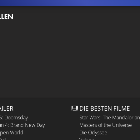
LLEN
AILER
DIE BESTEN FILME
 5: Doomsday
Star Wars: The Mandaloria
n 4: Brand New Day
Masters of the Universe
Open World
Die Odyssee