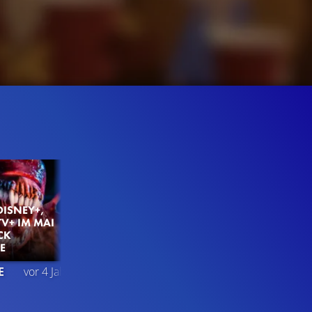
DISNEY+,
TV+ IM MAI
CK
E
115.9K
93%
2:36
E
vor 4 Jahren
TRAILER 2
Gefällt
93%
von
115.876