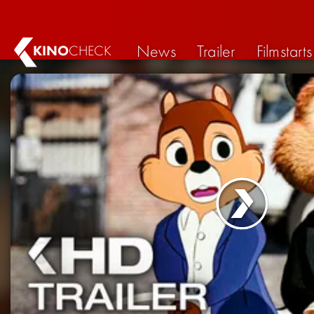
News
Trailer
Filmstarts
KINO
CHECK