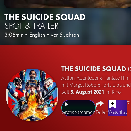
THE SUICIDE SQUAD
SPOT & TRAILER
3:06min
•
English
•
vor 5 Jahren
THE SUICIDE SQUAD
(
Action
,
Abenteuer
&
Fantasy
Film
mit
Margot Robbie
,
Idris Elba
un
Seit
5. August 2021
im Kino
7
Teilen
Watchlist
Gratis Streamen