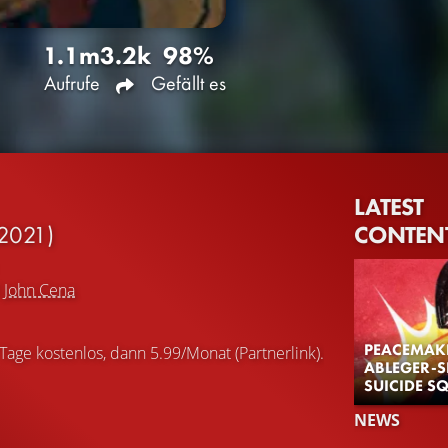
1.1m
3.2k
98%
Aufrufe
Gefällt es
LATEST
CONTEN
2021)
d
John Cena
PEACEMAKE
 Tage kostenlos, dann 5.99/Monat (Partnerlink).
ABLEGER-S
SUICIDE S
NEWS