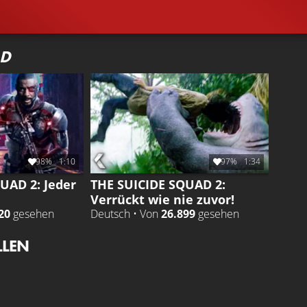
AD
98%
1:10
97%
1:34
UAD 2: Jeder
THE SUICIDE SQUAD 2:
Verrückt wie nie zuvor!
20
gesehen
Deutsch • Von
26.899
gesehen
LLEN