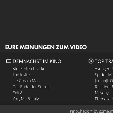
EURE MEINUNGEN ZUM VIDEO
DEMNÄCHST IM KINO
TOP TR
Steckerlfischfiasko
Avengers
The Invite
Spider-Ma
Ice Cream Man
Jumanji: 
Das Ende der Sterne
Resident E
Exit 8
Mayday
You, Me & Italy
Ebenezer:
KinoCheck
 ™ by 
some.m