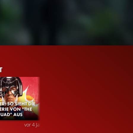
T
R: SO SIEHT DIE
ERIE VON "THE
QUAD" AUS
1.6M
96%
3:03
vor 4 Jahren
TRAILER
Gefällt
96%
von
1.632.403