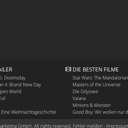
AILER
DIE BESTEN FILME
 5: Doomsday
Star Wars: The Mandaloria
n 4: Brand New Day
Masters of the Universe
Open World
Die Odyssee
vil
Vaiana
Minions & Monster
 Eine Weihnachtsgeschichte
Good Boy: Wir wollen nur d
arketing GmbH
. All rights reserved.
Fehler melden
 - 
Impressu