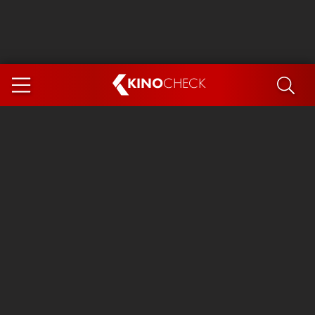
KINO
CHECK
App
DEMNÄCHST IM KINO
Steckerlfischfiasko
Ice Cream Man
Das Ende der Sterne
Exit 8
You, Me & Italy
Marsupilami