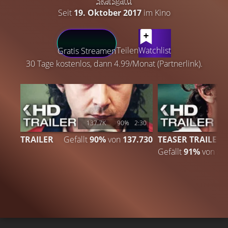
Skarsgård
Seit
19. Oktober 2017
im Kino
LATEST CONTENT
Teilen
Watchlist
Gratis Streamen
30 Tage kostenlos, dann 4.99/Monat (Partnerlink).
137.7K
90%
2:30
TRAILER
Gefällt
90%
von
137.730
TEASER TRAILER
Gefällt
91%
von
36