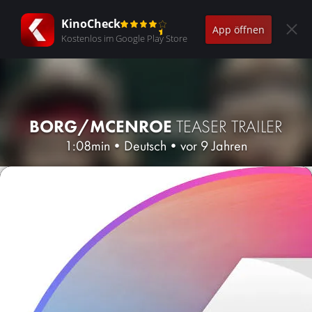
KinoCheck
App öffnen
Kostenlos im Google Play Store
BORG/MCENROE
TEASER TRAILER
1:08min
•
Deutsch
•
vor 9 Jahren