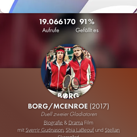
19.066
170
91%
Aufrufe
Gefällt es
BORG/MCENROE
(2017)
Duell zweier Gladiatoren
Biografie
&
Drama
Film
mit
Sverrir Gudnason
,
Shia LaBeouf
und
Stellan