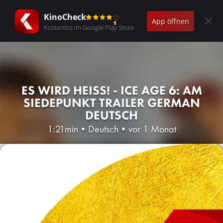
KinoCheck
App öffnen
Kostenlos im Google Play Store
ES WIRD HEISS! - ICE AGE 6: AM S
IEDEPUNKT TRAILER GERMAN D
EUTSCH
1:21min
•
Deutsch
•
vor 1 Monat