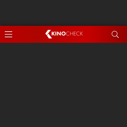
KINO
CHECK
App
DEMNÄCHST IM KINO
Steckerlfischfiasko
The Invite
Ice Cream Man
Das Ende der Sterne
Exit 8
You, Me & Italy