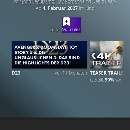
mit
John Leguizamo
,
Ray Romano
und
Denis Leary
Ab
4. Februar 2027
im Kino
LATEST CONTENT
Teilen
Watchlist
AVENGERS: DOOMSDAY, TOY
STORY 5 & DIE
UNGLAUBLICHEN 3: DAS SIND
DIE HIGHLIGHTS DER D23!
3
D23
vor 11 Monaten
TEASER TRAILER
Gefällt
99%
von
30