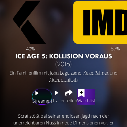
40%
57%
ICE AGE 5: KOLLISION VORAUS
(2016)
Ein Familienfilm mit
John Leguizamo
,
Keke Palmer
und
Queen Latifah
Trailer
Teilen
Watchlist
Streamen
Scrat stößt bei seiner endlosen Jagd nach der
unerreichbaren Nuss in neue Dimensionen vor. Er