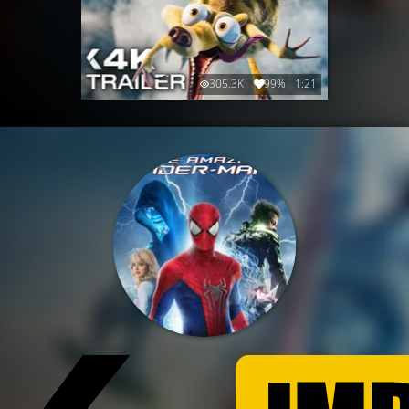
305.3K
99%
1:21