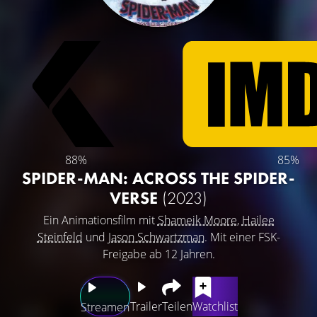
88%
85%
SPIDER-MAN: ACROSS THE SPIDER-
VERSE
(2023)
Ein Animationsfilm mit
Shameik Moore
,
Hailee
Steinfeld
und
Jason Schwartzman
. Mit einer FSK-
Freigabe ab 12 Jahren.
Trailer
Teilen
Watchlist
Streamen