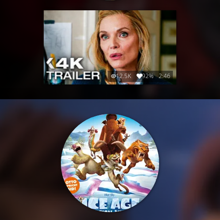
12.5K
92%
2:46