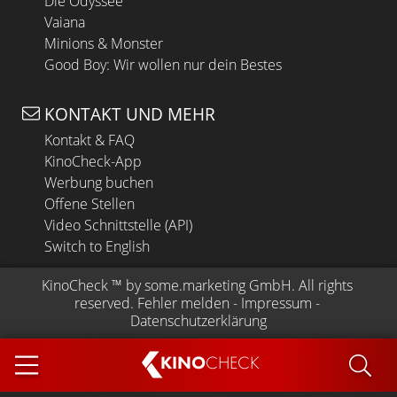
Die Odyssee
Vaiana
Minions & Monster
Good Boy: Wir wollen nur dein Bestes
KONTAKT UND MEHR
Kontakt & FAQ
KinoCheck-App
Werbung buchen
Offene Stellen
Video Schnittstelle (API)
Switch to English
KinoCheck
 ™ by 
some.marketing GmbH
. All rights 
reserved.
Fehler melden
 - 
Impressum
 - 
Datenschutzerklärung
KINO
CHECK