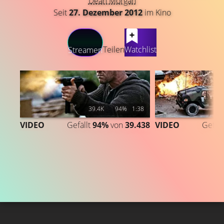
Dean Morgan
Seit
27. Dezember 2012
im Kino
LATEST CONTENT
Teilen
Watchlist
Streamen
39.4K
94%
1:38
VIDEO
Gefällt
94%
von
39.438
VIDEO
Gefäll