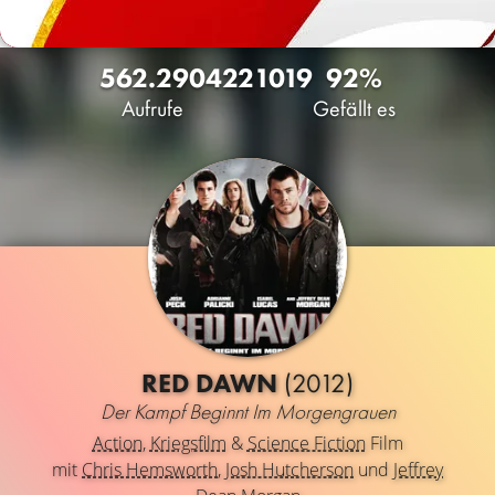
562.290
422
1019
92%
Aufrufe
Gefällt es
RED DAWN
(2012)
Der Kampf Beginnt Im Morgengrauen
Action
,
Kriegsfilm
&
Science Fiction
Film
mit
Chris Hemsworth
,
Josh Hutcherson
und
Jeffrey