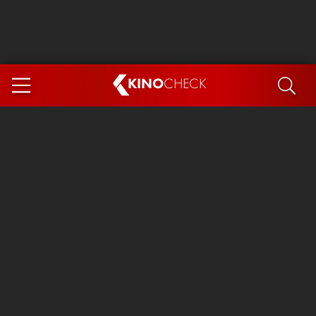
KINO
CHECK
App
DEMNÄCHST IM KINO
Steckerlfischfiasko
The Invite
Ice Cream Man
Das Ende der Sterne
Exit 8
You, Me & Italy