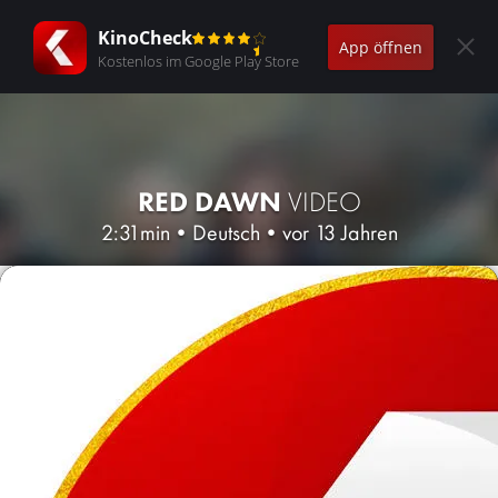
KinoCheck
App öffnen
Kostenlos im Google Play Store
RED DAWN
VIDEO
2:31min
•
Deutsch
•
vor 13 Jahren