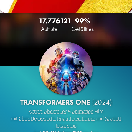
17.776
121
99%
Aufrufe
Gefällt es
TRANSFORMERS ONE
(2024)
Action
,
Abenteuer
&
Animation
Film
mit
Chris Hemsworth
,
Brian Tyree Henry
und
Scarlett
Johansson