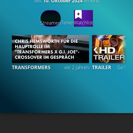
Seit
10. Oktober 2024
im Kino
LATEST CONTENT
Teilen
Watchlist
Streamen
CHRIS HEMSWORTH FÜR DIE
HAUPTROLLE IM
"TRANSFORMERS X G.I. JOE"-
CROSSOVER IM GESPRÄCH
4
TRANSFORMERS
vor 2 Jahren
TRAILER
Gefällt