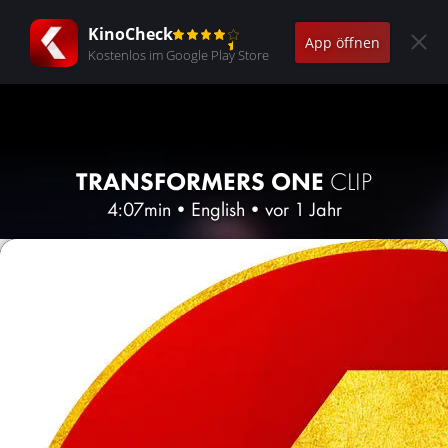
KinoCheck
App öffnen
Kostenlos im Google Play Store
TRANSFORMERS ONE
CLIP
4:07min
•
English
•
vor 1 Jahr