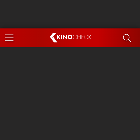
KINO
CHECK
App
DEMNÄCHST IM KINO
Steckerlfischfiasko
Ice Cream Man
Das Ende der Sterne
Exit 8
You, Me & Italy
Marsupilami